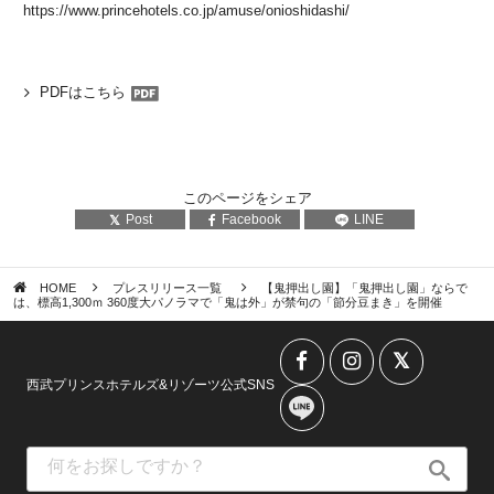
https://www.princehotels.co.jp/amuse/onioshidashi/
PDFはこちら
このページをシェア
Post
Facebook
LINE
HOME
プレスリリース一覧
【鬼押出し園】「鬼押出し園」ならで
は、標高1,300ｍ 360度大パノラマで「鬼は外」が禁句の「節分豆まき」を開催
西武プリンスホテルズ&リゾーツ公式SNS