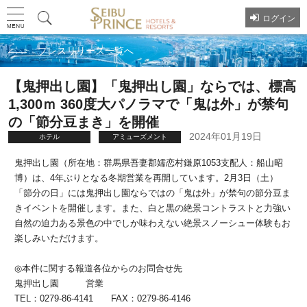
ログイン
プレスリリース一覧へ
【鬼押出し園】「鬼押出し園」ならでは、標高
1,300ｍ 360度大パノラマで「鬼は外」が禁句
の「節分豆まき」を開催
2024年01月19日
ホテル
アミューズメント
鬼押出し園（所在地：群馬県吾妻郡嬬恋村鎌原1053支配人：船山昭
博）は、4年ぶりとなる冬期営業を再開しています。2月3日（土）
「節分の日」には鬼押出し園ならではの「鬼は外」が禁句の節分豆ま
きイベントを開催します。また、白と黒の絶景コントラストと力強い
自然の迫力ある景色の中でしか味わえない絶景スノーシュー体験もお
楽しみいただけます。
◎本件に関する報道各位からのお問合せ先
鬼押出し園 営業
TEL：0279-86-4141 FAX：0279-86-4146