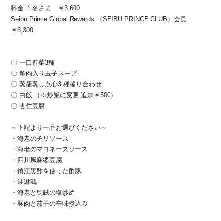
料金:１名さま ￥3,600
Seibu Prince Global Rewards （SEIBU PRINCE CLUB）会員
￥3,300
〇 一口前菜3種
〇 蟹肉入り玉子スープ
〇 蒸籠蒸し点心3 種盛り合わせ
〇 白飯 （※炒飯に変更 追加￥500）
〇 杏仁豆腐
～下記より一品お選びください～
・海老のチリソース
・海老のマヨネーズソース
・四川風麻婆豆腐
・鎮江黒酢を使った酢豚
・油淋鶏
・海老と烏賊の塩炒め
・豚肉と茄子の辛味煮込み