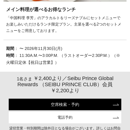
メイン料理が選べるお得なランチ
「中国料理 李芳」のアラカルトをリーズナブルにセットメニューで
お楽しみいただけるランチ限定プラン。主菜を選べる2つのセットメ
ニューをご用意しております。
期間
： 〜 2026年11月30日(月)
時間
： 11:30A.M.〜3:00P.M. （ラストオーダー2:30P.M.）（※
火曜日定休【祝日は営業】）
￥2,400より／Seibu Prince Global
1名さま
Rewards （SEIBU PRINCE CLUB）会員
￥2,200より
空席検索・予約
電話予約
貸切営業・特別期間は除外日となる場合がございます。詳しくはお問合