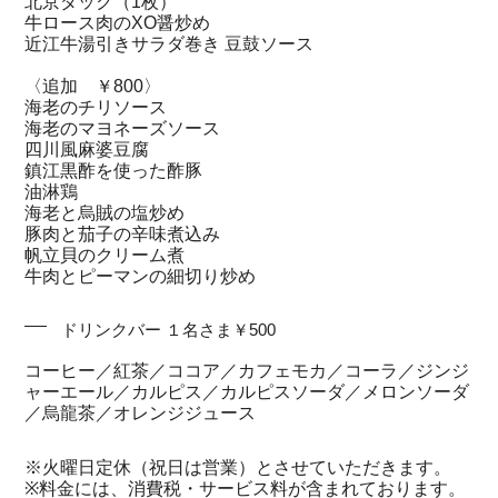
北京ダック（1枚）
牛ロース肉のXO醤炒め
近江牛湯引きサラダ巻き 豆鼓ソース
〈追加 ￥800〉
海老のチリソース
海老のマヨネーズソース
四川風麻婆豆腐
鎮江黒酢を使った酢豚
油淋鶏
海老と烏賊の塩炒め
豚肉と茄子の辛味煮込み
帆立貝のクリーム煮
牛肉とピーマンの細切り炒め
ドリンクバー １名さま￥500
コーヒー／紅茶／ココア／カフェモカ／コーラ／ジンジ
ャーエール／カルピス／カルピスソーダ／メロンソーダ
／烏龍茶／オレンジジュース
※火曜日定休（祝日は営業）とさせていただきます。
※料金には、消費税・サービス料が含まれております。