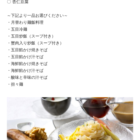
〇 杏仁豆腐
～下記より一品お選びください～
・月替わり麺飯料理
・五目冷麺
・五目炒飯（スープ付き）
・蟹肉入り炒飯（スープ付き）
・五目餡かけ焼きそば
・五目餡かけ汁そば
・海鮮餡かけ焼きそば
・海鮮餡かけ汁そば
・酸味と辛味の汁そば
・担々麺