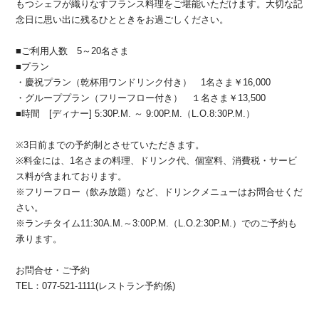
もつシェフが織りなすフランス料理をご堪能いただけます。大切な記
念日に思い出に残るひとときをお過ごしください。
■ご利用人数 5～20名さま
■プラン
・慶祝プラン（乾杯用ワンドリンク付き） 1名さま￥16,000
・グループプラン（フリーフロー付き） １名さま￥13,500
■時間 [ディナー] 5:30P.M. ～ 9:00P.M.（L.O.8:30P.M.）
※3日前までの予約制とさせていただきます。
※料金には、1名さまの料理、ドリンク代、個室料、消費税・サービ
ス料が含まれております。
※フリーフロー（飲み放題）など、ドリンクメニューはお問合せくだ
さい。
※ランチタイム11:30A.M.～3:00P.M.（L.O.2:30P.M.）でのご予約も
承ります。
お問合せ・ご予約
TEL：077-521-1111(レストラン予約係)