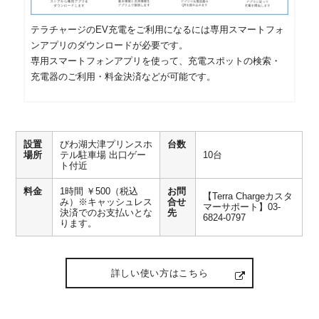
テラチャージのEV充電をご利用になるには専用スマートフォ
ンアプリのダウンロードが必要です。
専用スマートフォンアプリを使って、充電スポットの検索・
充電器のご利用・料金決済などが可能です。
設置
びわ湖大津プリンスホ
台数
場所
テル駐車場 出口ゲー
10台
ト付近
料金
1時間 ￥500（税込
お問
【Terra Chargeカスタ
み）※キャッシュレス
合せ
マーサポート】03-
決済でのお支払いとな
先
6824-0797
ります。
詳しい使い方はこちら