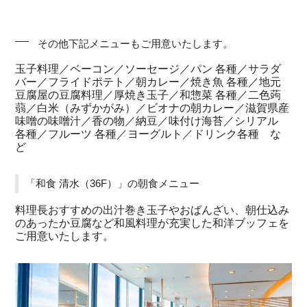
その他下記メニューもご用意いたします。
玉子料理／ベーコン／ソーセージ／パン 各種／サラダ
バー／フライドポテト／朝カレー／焼き魚 各種／地元
豆腐屋の豆腐料理／厚焼き玉子／和惣菜 各種／二色蒟
蒻／白米（みずかがみ）／ビオナの朝カレー／滋賀県産
味噌の味噌汁／香の物／納豆／味付け海苔／シリアル
各種／フルーツ 各種／ヨーグルト／ドリンク各種 な
ど
「和食 清水（36F）」の朝食メニュー
料理長おすすめの出汁巻き玉子やおばんざい、朝仕込み
のあったか豆腐など和風料理が充実した和洋ブッフェを
ご用意いたします。