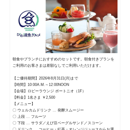
朝食やブランチにおすすめのセットです。朝食付きプランを
ご利用のお客さまは差額なしでご利用いただけます。
【ご優待期間】2026年8月31日(月)まで
【時間】10:00A.M.～12:00NOON
【会場】ロビーラウンジ ポートニオ（1F）
【料金】1名さま ￥2,500
【メニュー】
〇 ウェルカムドリンク … 発酵スムージー
〇 上段 … フルーツ
〇 下段 … サラダ／えび豆ベーグルサンド／スコーン
〇 ドリンク … コーヒー・紅茶・オレンジジュースからお選