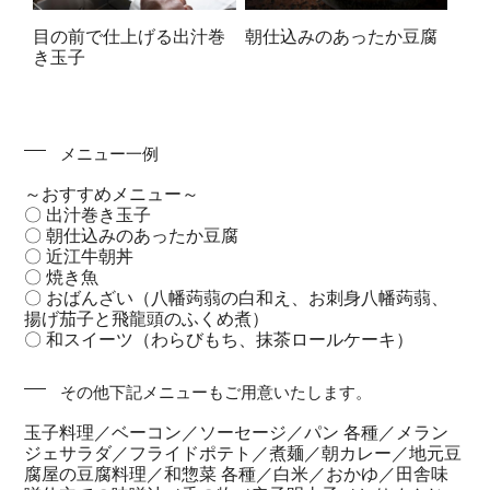
目の前で仕上げる出汁巻
朝仕込みのあったか豆腐
き玉子
メニュー一例
～おすすめメニュー～
〇 出汁巻き玉子
〇 朝仕込みのあったか豆腐
〇 近江牛朝丼
〇 焼き魚
〇 おばんざい（八幡蒟蒻の白和え、お刺身八幡蒟蒻、
揚げ茄子と飛龍頭のふくめ煮）
〇 和スイーツ（わらびもち、抹茶ロールケーキ）
その他下記メニューもご用意いたします。
玉子料理／ベーコン／ソーセージ／パン 各種／メラン
ジェサラダ／フライドポテト／煮麺／朝カレー／地元豆
腐屋の豆腐料理／和惣菜 各種／白米／おかゆ／田舎味