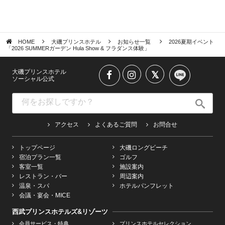
HOME
大磯プリンスホテル
お知らせ一覧
2026夏期イベント
「2026 SUMMERガーデン Hula Show & フラダンス体験」
大磯プリンスホテル
ソーシャル公式
アクセス
よくあるご質問
お問合せ
トップページ
大磯ロングビーチ
宿泊プラン一覧
ゴルフ
客室一覧
施設案内
レストラン・バー
周辺案内
温泉・スパ
ホテルパンフレット
会議・宴会・MICE
西武プリンスホテルズ&リゾーツ
会員サービス・特典
プリンスホテルセレクション