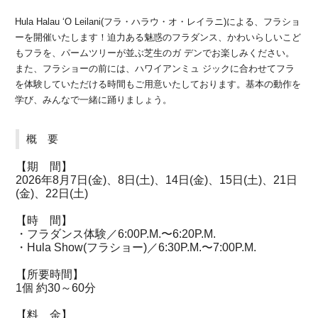
Hula Halau ‘O Leilani(フラ・ハラウ・オ・レイラニ)による、フラショ
ーを開催いたします！迫力ある魅惑のフラダンス、かわいらしいこど
もフラを、パームツリーが並ぶ芝生のガ デンでお楽しみください。
また、フラショーの前には、ハワイアンミュ ジックに合わせてフラ
を体験していただける時間もご用意いたしております。基本の動作を
学び、みんなで一緒に踊りましょう。
概 要
【期 間】
2026年8月7日(金)、8日(土)、14日(金)、15日(土)、21日
(金)、22日(土)
【時 間】
・フラダンス体験／6:00P.M.〜6:20P.M.
・Hula Show(フラショー)／6:30P.M.〜7:00P.M.
【所要時間】
1個 約30～60分
【料 金】