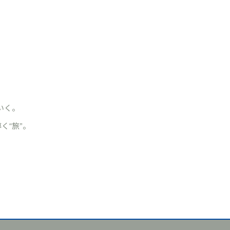
いく。
く“旅”。