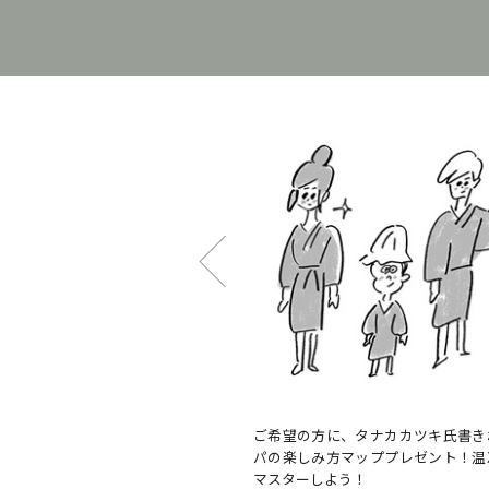
に、タナカカツキ氏書きおろしのス
スパをつくりあげたアーティストな
方マッププレゼント！温冷交代浴を
ェクトメンバーを一挙紹介！
よう！