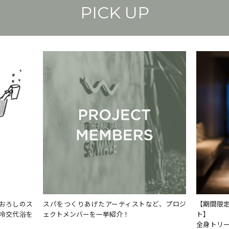
PICK UP
ど、プロジ
【期間限定！お得なトリートメント＆スパセッ
【期間・
ト】
景体験
全身トリートメント＆フェイシャル＆クレイパ
4才以上1