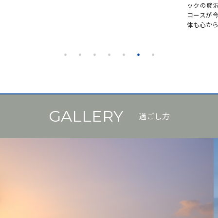
ックの贅沢コースと、気軽に体験できる上半身
アをお楽
コースが今だけお得に！スパとセットで心も身
体験」を
体も心から解き放とう。
がら、家
しくださ
GALLERY
過ごし方