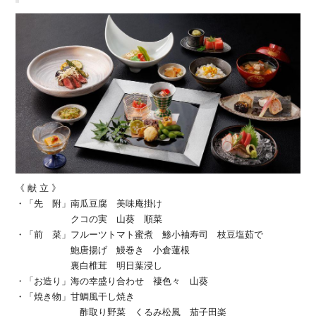
《 献 立 》
・「先 附」南瓜豆腐 美味庵掛け
クコの実 山葵 順菜
・「前 菜」フルーツトマト蜜煮 鯵小袖寿司 枝豆塩茹で
鮑唐揚げ 鰻巻き 小倉蓮根
裏白椎茸 明日葉浸し
・「お造り」海の幸盛り合わせ 褄色々 山葵
・「焼き物」甘鯛風干し焼き
酢取り野菜 くるみ松風 茄子田楽