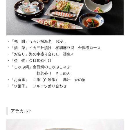
・「先 附」うるい桜海老 お浸し
・「酒 菜」イカ三升漬け 桜胡麻豆腐 合鴨煮ロース
・「お造り」海の幸盛り合わせ 褄色々
・「煮 物」金目鯛煮付け
・「しゃぶ鍋」金目鯛のしゃぶしゃぶ
野菜盛り きしめん
・「お食事」 ご飯（白米飯） 赤汁 香の物
・「水菓子」 フルーツ盛り合わせ
アラカルト