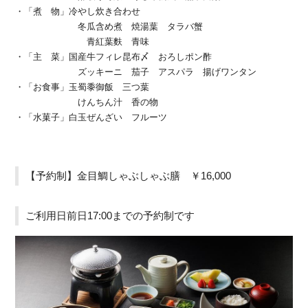
・「煮 物」冷やし炊き合わせ
冬瓜含め煮 焼湯葉 タラバ蟹
青紅葉麩 青味
・「主 菜」国産牛フィレ昆布〆 おろしポン酢
ズッキーニ 茄子 アスパラ 揚げワンタン
・「お食事」玉蜀黍御飯 三つ葉
けんちん汁 香の物
・「水菓子」白玉ぜんざい フルーツ
【予約制】金目鯛しゃぶしゃぶ膳 ￥16,000
ご利用日前日17:00までの予約制です