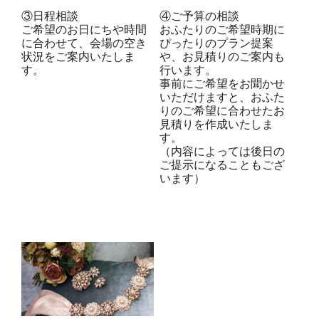
③日程相談
④ご予算の相談
ご希望のお日にちや時間
おふたりのご希望時期に
に合わせて、会場の空き
ぴったりのプラン提案
状況をご案内いたしま
や、お見積りのご案内も
す。
行います。
事前にご希望をお聞かせ
いただけますと、おふた
りのご希望に合わせたお
見積りを作成いたしま
す。
（内容によっては後日の
ご提示になることもござ
います）