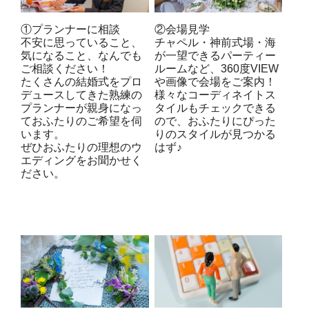
①プランナーに相談
②会場見学
不安に思っていること、
チャペル・神前式場・海
気になること、なんでも
が一望できるパーティー
ご相談ください！
ルームなど、360度VIEW
たくさんの結婚式をプロ
や画像で会場をご案内！
デュースしてきた熟練の
様々なコーディネイトス
プランナーが親身になっ
タイルもチェックできる
ておふたりのご希望を伺
ので、おふたりにぴった
います。
りのスタイルが見つかる
ぜひおふたりの理想のウ
はず♪
エディングをお聞かせく
ださい。