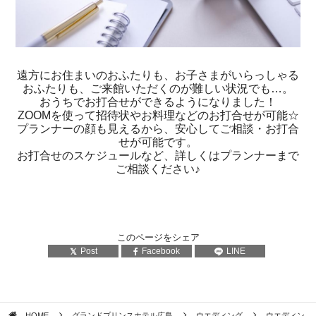
遠方にお住まいのおふたりも、お子さまがいらっしゃる
おふたりも、ご来館いただくのが難しい状況でも…。
おうちでお打合せができるようになりました！
ZOOMを使って招待状やお料理などのお打合せが可能☆
プランナーの顔も見えるから、安心してご相談・お打合
せが可能です。
お打合せのスケジュールなど、詳しくはプランナーまで
ご相談ください♪
このページをシェア
Post
Facebook
LINE
HOME
グランドプリンスホテル広島
ウエディング
ウエディン