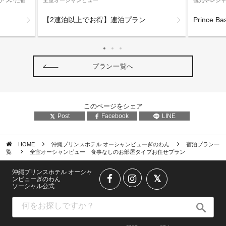
【2連泊以上でお得】連泊プラン
Prince B
プラン一覧へ
このページをシェア
Post
Facebook
LINE
HOME
沖縄プリンスホテル オーシャンビューぎのわん
宿泊プラン一
覧
全室オーシャンビュー 食事なしのお部屋タイプお任せプラン
沖縄プリンスホテル オーシャ
ンビューぎのわん
ソーシャル公式