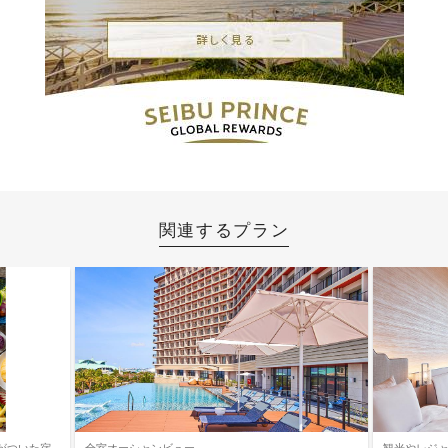
関連するプラン
がついた宿
全室オーシャンビュー
観光やレジ