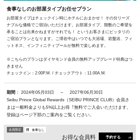
食事なしのお部屋タイプお任せプラン
お部屋タイプはチェックイン時にホテルにおまかせ！ その分リーズ
ナブルな価格でご宿泊いただけます。お部屋タイプ、階数のご希望を
承ることは出来かねますがそれでも！ というお客さまにピッタリの
ご宿泊プランとなります。ご滞在中はいつでも大浴場、岩盤浴、フィ
ットネス、インフィニティプールが無料で楽しめます。
※こちらのプランはダイヤモンド会員の無料アップグレード特典はつ
きません
チェックイン：2:00P.M. / チェックアウト：11:00A.M.
期間
： 2024年05月03日 ～ 2027年06月30日
Seibu Prince Global Rewards（SEIBU PRINCE CLUB）会員さ
まは⼀般料⾦よりも5%以上お得︕無料でご⼊会いただけます。
登録はページ下部のご案内をご覧ください。
会員限定
食事なし
お得な会員料
予約する