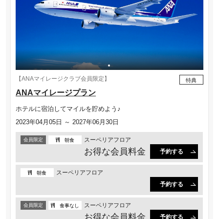
【ANAマイレージクラブ会員限定】
特典
ANAマイレージプラン
ホテルに宿泊してマイルを貯めよう♪
2023年04月05日 ～ 2027年06月30日
スーペリアフロア
会員限定
朝食
お得な会員料⾦
予約する
スーペリアフロア
朝食
予約する
スーペリアフロア
会員限定
食事なし
お得な会員料⾦
予約する