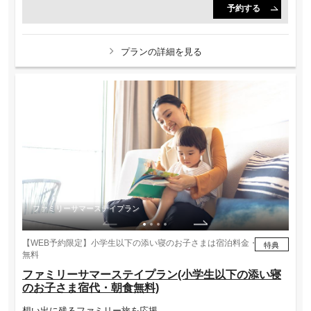
予約する
プランの詳細を見る
ファミリーサマーステイプラン
フ
【WEB予約限定】小学生以下の添い寝のお子さまは宿泊料金・朝食が
特典
無料
ファミリーサマーステイプラン(小学生以下の添い寝
のお子さま宿代・朝食無料)
想い出に残るファミリー旅を応援