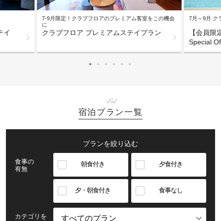
7-9月限定！クラブフロアのプレミアム客室をこの機会
7月～9月 
に
テイ
クラブフロア プレミアムステイプラン
【会員限
Special Of
List
宿泊プラン一覧
プランを絞り込む
食事の
朝食付き
夕食付き
有無
夕・朝食付き
食事なし
カテゴリを