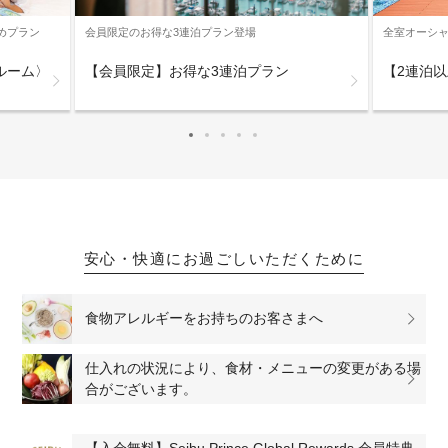
めプラン
全室オーシ
会員限定のお得な3連泊プラン登場
ルーム〉
【2連泊
【会員限定】お得な3連泊プラン
安心・快適にお過ごしいただくために
食物アレルギーをお持ちのお客さまへ
仕入れの状況により、食材・メニューの変更がある場
合がございます。
【入会無料】Seibu Prince Global Rewards 会員特典