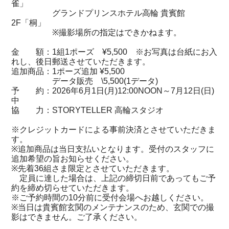
雀」
グランドプリンスホテル高輪 貴賓館
2F「桐」
※撮影場所の指定はできかねます。
金 額：1組1ポーズ ¥5,500 ※お写真は台紙にお入
れし、後日郵送させていただきます。
追加商品：1ポーズ追加 ¥5,500
データ販売 \5,500(1データ)
予 約：2026年6月1日(月)12:00NOON～7月12日(日)
中
協 力：STORYTELLER 高輪スタジオ
※クレジットカードによる事前決済とさせていただきま
す。
※追加商品は当日支払いとなります。受付のスタッフに
追加希望の旨お知らせください。
※先着36組さま限定とさせていただきます。
定員に達した場合は、上記の締切日前であってもご予
約を締め切らせていただきます。
※ご予約時間の10分前に受付会場へお越しください。
※当日は貴賓館玄関のメンテナンスのため、玄関での撮
影はできません。ご了承ください。