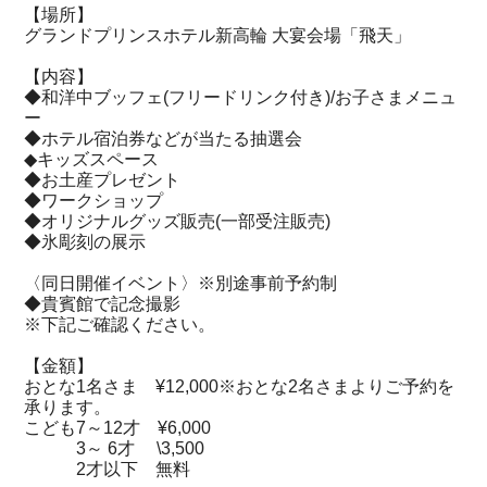
【場所】
グランドプリンスホテル新高輪 大宴会場「飛天」
【内容】
◆和洋中ブッフェ(フリードリンク付き)/お子さまメニュ
ー
◆ホテル宿泊券などが当たる抽選会
◆キッズスペース
◆お土産プレゼント
◆ワークショップ
◆オリジナルグッズ販売(一部受注販売)
◆氷彫刻の展示
〈同日開催イベント〉※別途事前予約制
◆貴賓館で記念撮影
※下記ご確認ください。
【金額】
おとな1名さま ¥12,000※おとな2名さまよりご予約を
承ります。
こども7～12才 ¥6,000
3～ 6才 \3,500
2才以下 無料