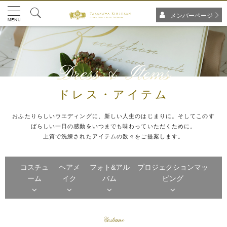
メンバーページ
Dress & Items
ドレス・アイテム
おふたりらしいウエディングに、新しい人生のはじまりに。そしてこのす
ばらしい一日の感動をいつまでも味わっていただくために。
上質で洗練されたアイテムの数々をご提案します。
コスチュ
ヘアメ
フォト&アル
プロジェクションマッ
ーム
イク
バム
ピング
Costume