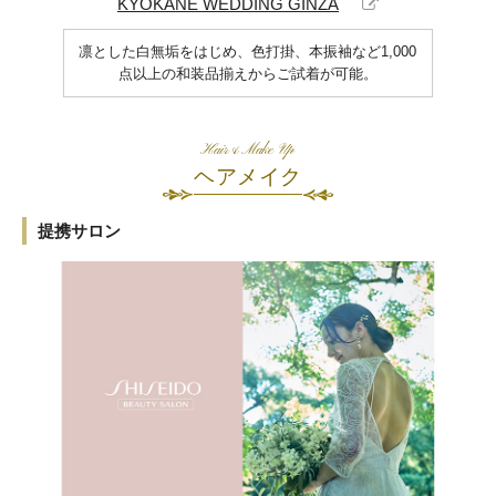
KYOKANE WEDDING GINZA
凛とした白無垢をはじめ、色打掛、本振袖など1,000
点以上の和装品揃えからご試着が可能。
Hair&Make Up
ヘアメイク
提携サロン