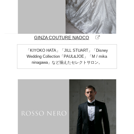
GINZA COUTURE NAOCO
「KIYOKO HATA」「JILL STUART」「Disney
Wedding Collection「PAUL&JOE」「M / mika
ninagawa」など揃えたセレクトサロン。