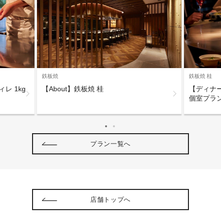
鉄板焼
鉄板焼 桂
レ 1kg
【About】鉄板焼 桂
【ディナー
個室プラ
プラン一覧へ
店舗トップへ