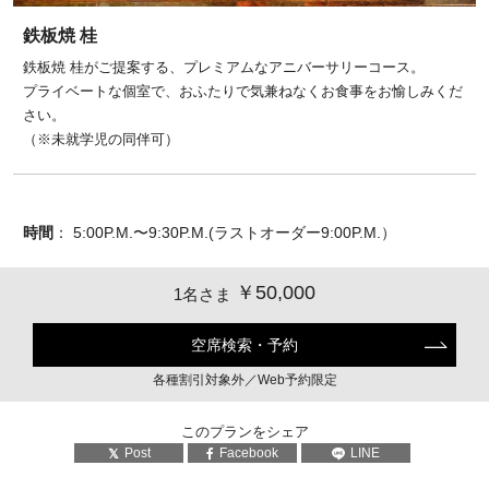
鉄板焼 桂
鉄板焼 桂がご提案する、プレミアムなアニバーサリーコース。
プライベートな個室で、おふたりで気兼ねなくお食事をお愉しみくだ
さい。
（※未就学児の同伴可）
時間
： 5:00P.M.〜9:30P.M.(ラストオーダー9:00P.M.）
￥50,000
1名さま
空席検索・予約
各種割引対象外／Web予約限定
このプランをシェア
Post
Facebook
LINE