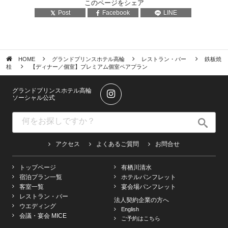
このページをシェア
Post
Facebook
LINE
HOME
グランドプリンスホテル高輪
レストラン・バー
鉄板焼
桂
【ディナー／個室】プレミアム個室ペアプラン
グランドプリンスホテル高輪
ソーシャル公式
アクセス
よくあるご質問
お問合せ
トップページ
有栖川清水
宿泊プラン一覧
ホテルパンフレット
客室一覧
宴会場パンフレット
レストラン・バー
法人契約企業の方へ
ウエディング
English
会議・宴会 MICE
ご予約はこちら