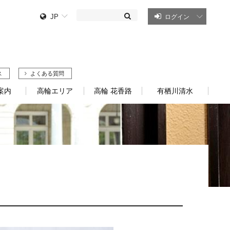
JP
ログイン
ス
よくある質問
案内
高輪エリア
高輪 花香路
有栖川清水