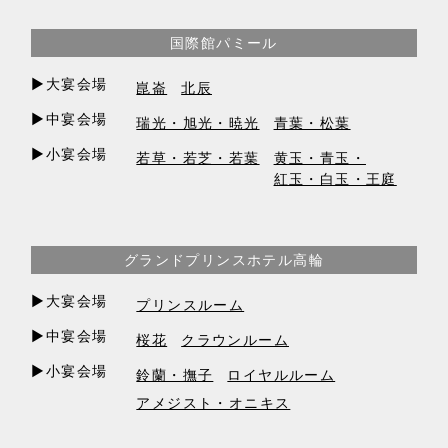
国際館パミール
▶︎大宴会場
崑崙
北辰
▶︎中宴会場
瑞光・旭光・暁光
青葉・松葉
▶︎小宴会場
若草・若芝・若葉
黄玉・青玉・
紅玉・白玉・王庭
グランドプリンスホテル高輪
▶︎大宴会場
プリンスルーム
▶︎中宴会場
桜花
クラウンルーム
▶︎小宴会場
鈴蘭・撫子
ロイヤルルーム
アメジスト・オニキス