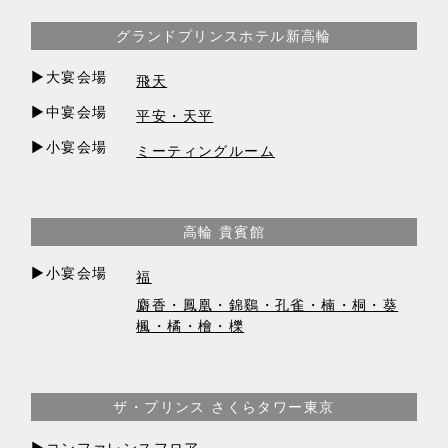
グランドプリンスホテル新高輪
▶︎大宴会場
飛天
▶︎中宴会場
平安・天平
▶︎小宴会場
ミーティングルーム
高輪 貴賓館
▶︎小宴会場
福
麝香・鳳凰・錦鷄・孔雀・楠・桐・葵
楓・橘・檜・櫟
ザ・プリンス さくらタワー東京
▶︎コンファレンスフロア