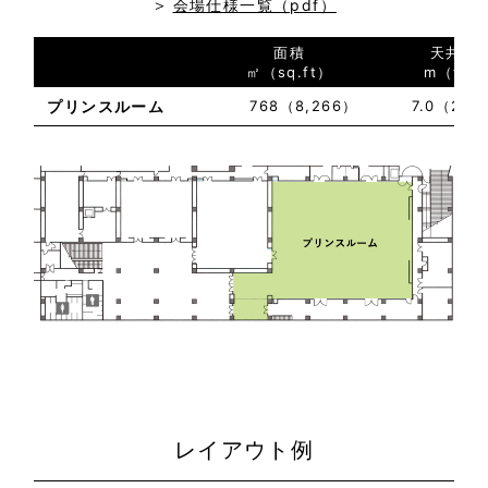
会場仕様一覧（pdf）
面積
天井高
㎡（sq.ft）
m（ft）
プリンスルーム
768（8,266）
7.0（22
レイアウト例