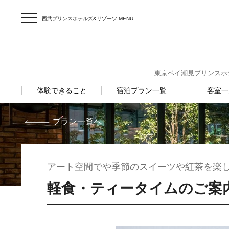
西武プリンスホテルズ&リゾーツ MENU
東京ベイ潮見プリンスホテル 〒
体験できること
宿泊プラン一覧
客室一
プラン一覧へ
アート空間でや季節のスイーツや紅茶を楽
軽食・ティータイムのご案