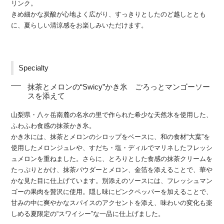
リンク。
きめ細かな炭酸が心地よく広がり、すっきりとしたのど越しととも
に、夏らしい清涼感をお楽しみいただけます。
Specialty
抹茶とメロンの“Swicy”かき氷 ごろっとマンゴーソー
スを添えて
山梨県・八ヶ岳南麓の名水の里で作られた希少な天然氷を使用した、
ふわふわ食感の抹茶かき氷。
かき氷には、抹茶とメロンのシロップをベースに、和の食材“大葉”を
使用したメロンジュレや、すだち・塩・ディルでマリネしたフレッシ
ュメロンを重ねました。さらに、とろりとした食感の抹茶クリームを
たっぷりとかけ、抹茶パウダーとメロン、金箔を添えることで、華や
かな見た目に仕上げています。別添えのソースには、フレッシュマン
ゴーの果肉を贅沢に使用。隠し味にピンクペッパーを加えることで、
甘みの中に爽やかなスパイスのアクセントを添え、味わいの変化も楽
しめる夏限定の“スワイシー”な一品に仕上げました。