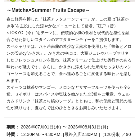
～Matcha×Summer Fruits Escape～
春に好評を博した「抹茶アフタヌーンティー」が、この夏は“抹茶か
き氷”を主役にした涼やかなメニューとして登場。“江戸（昔）
×TOKYO（今）”をテーマに、伝統的な和の食材と現代的な感性を融
合させた新しいスタイルのアフタヌーンティーをご提供します。
スペシャリテは、八ヶ岳南麓の希少な天然氷を使用した「抹茶とメロ
ンの“Swicy”かき氷」。かき氷の中には、大葉ジュレやハーブマリネ
したフレッシュメロンを重ね、抹茶クリームで仕上げた奥行きのある
味わいが魅力です。さらに、かき氷に添えられた果肉たっぷりのマン
ゴーソースを加えることで、食べ進めるごとに変化する味わいを楽し
めます。
スイーツは抹茶やマンゴー、メロンなどサマーフルーツを使った全6
種、セイボリーはスパイスや塩味を効かせた全3種をご用意。ウェル
カムドリンク「抹茶と柑橘のソーダ」とともに、和の伝統と現代の感
性が織りなす、夏ならではのひとときをお楽しみいただけます。
期間
： 2026年07月01日(水) 〜 2026年08月31日(月)
時間
： 12:30P.M.〜4:30P.M. [最終入店2:30P.M.]（120分制 ／90