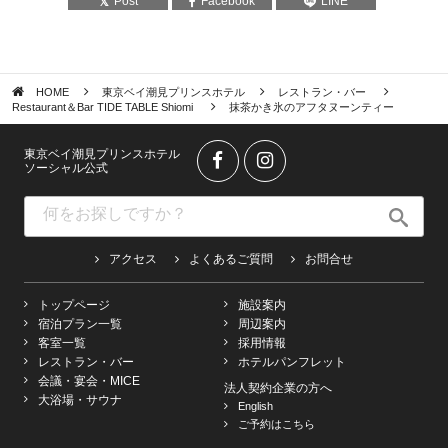
Post
Facebook
LINE
HOME
東京ベイ潮見プリンスホテル
レストラン・バー
Restaurant＆Bar TIDE TABLE Shiomi
抹茶かき氷のアフタヌーンティー
東京ベイ潮見プリンスホテル
ソーシャル公式
アクセス
よくあるご質問
お問合せ
トップページ
施設案内
宿泊プラン一覧
周辺案内
客室一覧
採用情報
レストラン・バー
ホテルパンフレット
会議・宴会・MICE
法人契約企業の方へ
大浴場・サウナ
English
ご予約はこちら