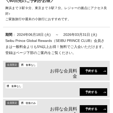
＼60日先のご予約がお得／
舞浜まで３駅９分、東京まで３駅７分。レジャーの拠点にアクセス良
好♪
ご家族旅行や週末の小旅行におすすめです。
期間
： 2024年06月18日 (火) ～ 2026年03月31日 (火)
Seibu Prince Global Rewards（SEIBU PRINCE CLUB）会員さ
まは一般料金よりも5%以上お得！無料でご入会いただけます。
登録はページ下部のご案内をご覧ください。
会員限定
食事なし
お得な会員料
予約する
金
食事なし
予約する
会員限定
朝食のみ
お得な会員料
予約する