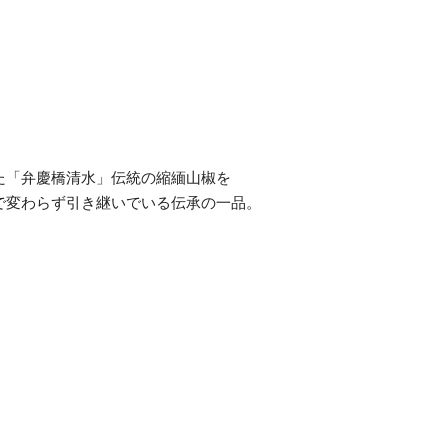
た「弁慶橋清水」伝統の縮緬山椒を
で変わらず引き継いでいる伝承の一品。