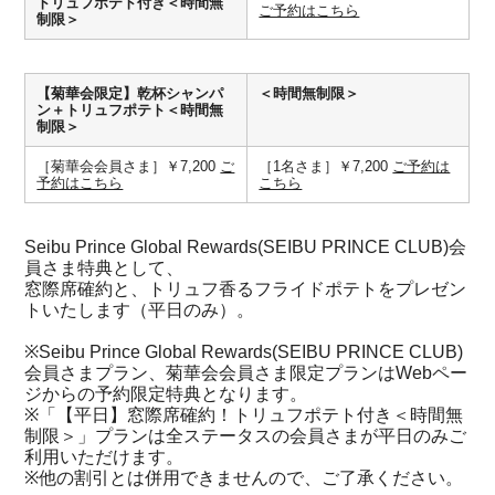
トリュフポテト付き＜時間無
ご予約はこちら
制限＞
【菊華会限定】乾杯シャンパ
＜時間無制限＞
ン＋トリュフポテト＜時間無
制限＞
［菊華会会員さま］￥7,200
ご
［1名さま］￥7,200
ご予約は
予約はこちら
こちら
Seibu Prince Global Rewards(SEIBU PRINCE CLUB)会
員さま特典として、
窓際席確約と、トリュフ香るフライドポテトをプレゼン
トいたします（平日のみ）。
※Seibu Prince Global Rewards(SEIBU PRINCE CLUB)
会員さまプラン、菊華会会員さま限定プランはWebペー
ジからの予約限定特典となります。
※「【平日】窓際席確約！トリュフポテト付き＜時間無
制限＞」プランは全ステータスの会員さまが平日のみご
利用いただけます。
※他の割引とは併用できませんので、ご了承ください。