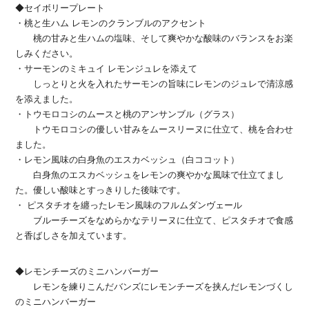
◆セイボリープレート
・桃と生ハム レモンのクランブルのアクセント
桃の甘みと生ハムの塩味、そして爽やかな酸味のバランスをお楽
しみください。
・サーモンのミキュイ レモンジュレを添えて
しっとりと火を入れたサーモンの旨味にレモンのジュレで清涼感
を添えました。
・トウモロコシのムースと桃のアンサンブル（グラス）
トウモロコシの優しい甘みをムースリーヌに仕立て、桃を合わせ
ました。
・レモン風味の白身魚のエスカベッシュ（白ココット）
白身魚のエスカベッシュをレモンの爽やかな風味で仕立てまし
た。優しい酸味とすっきりした後味です。
・ ピスタチオを纏ったレモン風味のフルムダンヴェール
ブルーチーズをなめらかなテリーヌに仕立て、ピスタチオで食感
と香ばしさを加えています。
◆レモンチーズのミニハンバーガー
レモンを練りこんだバンズにレモンチーズを挟んだレモンづくし
のミニハンバーガー