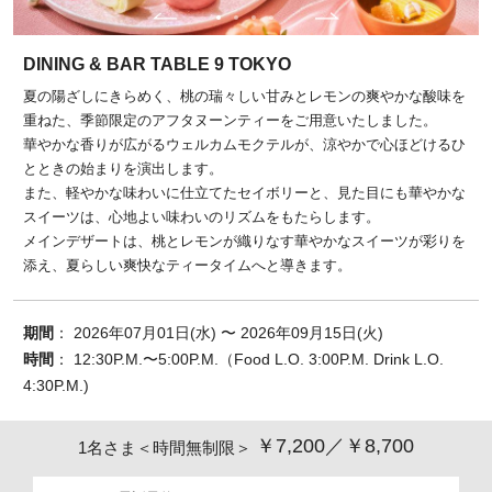
DINING & BAR TABLE 9 TOKYO
夏の陽ざしにきらめく、桃の瑞々しい甘みとレモンの爽やかな酸味を
重ねた、季節限定のアフタヌーンティーをご用意いたしました。
華やかな香りが広がるウェルカムモクテルが、涼やかで心ほどけるひ
とときの始まりを演出します。
また、軽やかな味わいに仕立てたセイボリーと、見た目にも華やかな
スイーツは、心地よい味わいのリズムをもたらします。
メインデザートは、桃とレモンが織りなす華やかなスイーツが彩りを
添え、夏らしい爽快なティータイムへと導きます。
期間
： 2026年07月01日(水) 〜 2026年09月15日(火)
時間
： 12:30P.M.〜5:00P.M.（Food L.O. 3:00P.M. Drink L.O.
4:30P.M.)
￥7,200／￥8,700
1名さま＜時間無制限＞