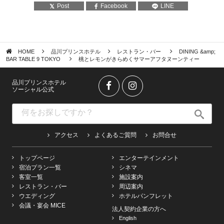
Post
Facebook
LINE
HOME
品川プリンスホテル
レストラン・バー
DINING &amp;
BAR TABLE 9 TOKYO
桃とレモンがきらめくサマーアフタヌーンティー
品川プリンスホテル
ソーシャル公式
アクセス
よくあるご質問
お問合せ
トップページ
エンターテインメント
宿泊プラン一覧
シネマ
客室一覧
施設案内
レストラン・バー
周辺案内
ウエディング
ホテルパンフレット
会議・宴会 MICE
法人契約企業の方へ
English