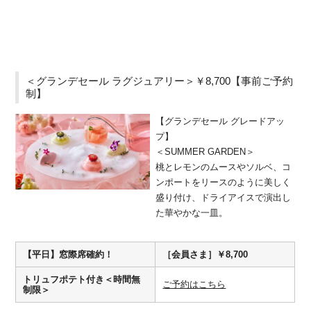
＜グランデセール ラグジュアリー＞￥8,700【事前ご予約
制】
【グランデセール グレードアッ
プ】
＜SUMMER GARDEN＞
桃とレモンのムースやソルベ、コ
ンポートをリースのように美しく
盛り付け、ドライアイスで演出し
た華やかな一皿。
【平日】窓際席確約！
［会員さま］￥8,700
トリュフポテト付き＜時間無
ご予約はこちら
制限＞