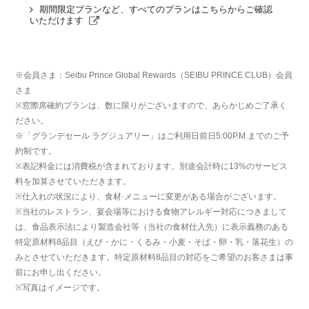
期間限定プランなど、すべてのプランはこちらからご確認
いただけます
※会員さま：Seibu Prince Global Rewards（SEIBU PRINCE CLUB）会員
さま
※窓際席確約プランは、数に限りがございますので、あらかじめご了承く
ださい。
※「グランデセール ラグジュアリー」はご利用日前日5:00P.M.までのご予
約制です。
※表記料金には消費税が含まれております。別途会計時に13%のサービス
料を加算させていただきます。
※仕入れの状況により、食材·メニューに変更がある場合がございます。
※当社のレストラン、宴会場等における食物アレルギー対応につきまして
は、食品表示法により製造会社等（当社の食材仕入先）に表示義務のある
特定原材料8品目（えび・かに・くるみ・小麦・そば・卵・乳・落花生）の
みとさせていただきます。特定原材料8品目の対応をご希望のお客さまは事
前にお申し出ください。
※写真はイメージです。