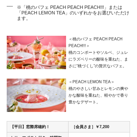
※「桃のパフェ PEACH PEACH PEACH!!!」または
「PEACH LEMON TEA」のいずれかをお選びいただけ
ます。
＜桃のパフェ PEACH PEACH
PEACH!!!＞
桃のコンポートやソルベ、ジュレ
にラズベリーの酸味を重ねた、ま
さに“桃づくし”の贅沢なパフェ。
＜PEACH LEMON TEA＞
桃のやさしい甘みとレモンの爽や
かな酸味を重ねた、軽やかで香り
豊かなデザート。
【平日】窓際席確約！
［会員さま］￥7,200