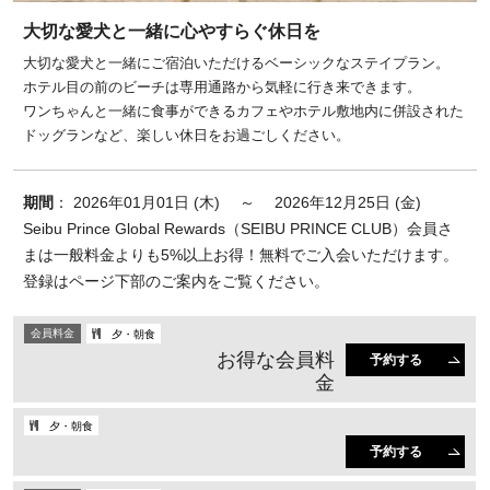
大切な愛犬と一緒に心やすらぐ休日を
大切な愛犬と一緒にご宿泊いただけるベーシックなステイプラン。
ホテル目の前のビーチは専用通路から気軽に行き来できます。
ワンちゃんと一緒に食事ができるカフェやホテル敷地内に併設された
ドッグランなど、楽しい休日をお過ごしください。
期間
： 2026年01月01日 (木) ～ 2026年12月25日 (金)
Seibu Prince Global Rewards（SEIBU PRINCE CLUB）会員さ
まは一般料金よりも5%以上お得！無料でご入会いただけます。
登録はページ下部のご案内をご覧ください。
会員料金
夕・朝食
お得な会員料
予約する
金
夕・朝食
予約する