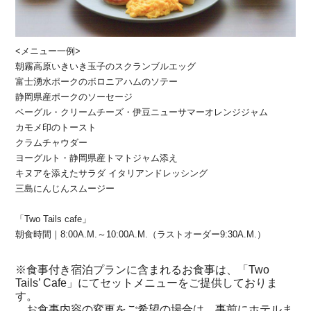
<メニュー一例>
朝霧高原いきいき玉子のスクランブルエッグ
富士湧水ポークのボロニアハムのソテー
静岡県産ポークのソーセージ
ベーグル・クリームチーズ・伊豆ニューサマーオレンジジャム
カモメ印のトースト
クラムチャウダー
ヨーグルト・静岡県産トマトジャム添え
キヌアを添えたサラダ イタリアンドレッシング
三島にんじんスムージー
「Two Tails cafe」
朝食時間｜8:00A.M.～10:00A.M.（ラストオーダー9:30A.M.）
※食事付き宿泊プランに含まれるお食事は、「Two
Tails’ Cafe」にてセットメニューをご提供しておりま
す。
お食事内容の変更をご希望の場合は、事前にホテルま