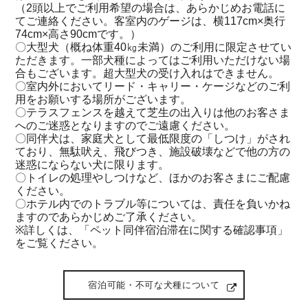
（2頭以上でご利用希望の場合は、あらかじめお電話に
てご連絡ください。客室内のゲージは、横117cm×奥行
74cm×高さ90cmです。）
〇大型犬（概ね体重40㎏未満）のご利用に限定させてい
ただきます。一部犬種によってはご利用いただけない場
合もございます。超大型犬の受け入れはできません。
〇室内外においてリード・キャリー・ケージなどのご利
用をお願いする場所がございます。
〇テラスフェンスを越えて芝生の出入りは他のお客さま
へのご迷惑となりますのでご遠慮ください。
〇同伴犬は、家庭犬として最低限度の「しつけ」がされ
ており、無駄吠え、飛びつき、施設破壊などで他の方の
迷惑にならない犬に限ります。
〇トイレの処理やしつけなど、ほかのお客さまにご配慮
ください。
〇ホテル内でのトラブル等については、責任を負いかね
ますのであらかじめご了承ください。
※詳しくは、「ペット同伴宿泊滞在に関する確認事項」
をご覧ください。
宿泊可能・不可な犬種について