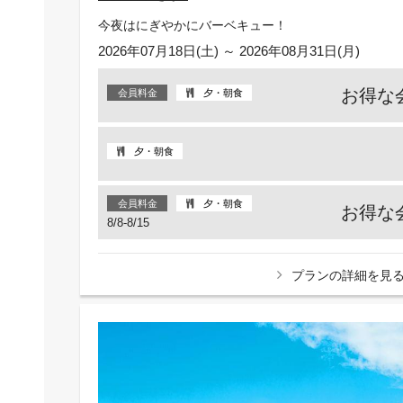
今夜はにぎやかにバーベキュー！
2026年07月18日(土) ～ 2026年08月31日(月)
お得な
会員料金
夕・朝食
夕・朝食
会員料金
夕・朝食
お得な
8/8-8/15
プランの詳細を見