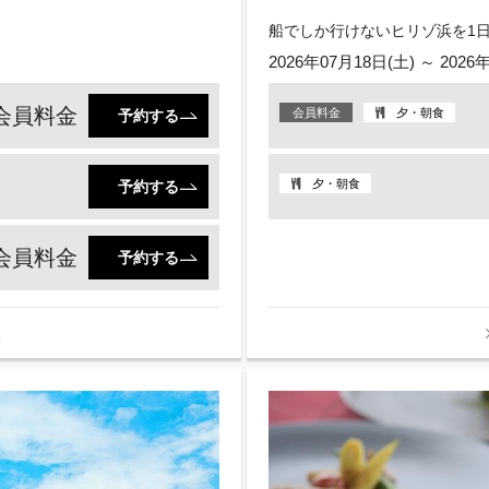
船でしか行けないヒリゾ浜を1
2026年07月18日(土) ～ 2026
会員料金
会員料金
夕・朝食
予約する
夕・朝食
予約する
会員料金
予約する
る