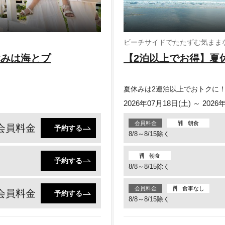
ビーチサイドでたたずむ気まま
休みは海とプ
【2泊以上でお得】夏
夏休みは2連泊以上でおトクに
2026年07月18日(土) ～ 2026
会員料金
朝食
会員料金
予約する
8/8～8/15除く
朝食
予約する
8/8～8/15除く
会員料金
食事なし
会員料金
予約する
8/8～8/15除く