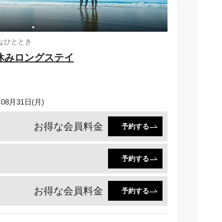
なひととき
休みロングステイ
！
年08月31日(月)
お得な会員料金
予約する
予約する
お得な会員料金
予約する