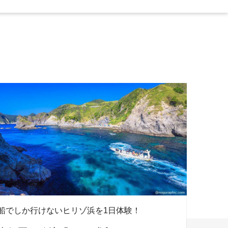
船でしか行けないヒリゾ浜を1日体験！
きれい
ース