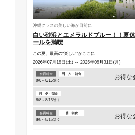
沖縄クラスの美しい海が目前に！
白い砂浜とエメラルドブルー！！夏
ールを満喫
この夏、最高の“楽しい”がここに
2026年07月18日(土) ～ 2026年08月31日(月)
会員料金
夕・朝食
お得な
8/8～8/15除く
夕・朝食
8/8～8/15除く
会員料金
朝食
お得な
8/8～8/15除く