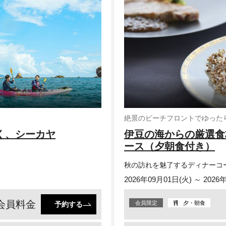
絶景のビーチフロントでゆった
く、シーカヤ
伊豆の海からの厳選食
ース（夕朝食付き）
秋の訪れを魅了するディナーコ
2026年09月01日(火) ～ 2026
会員料金
会員限定
夕・朝食
予約する