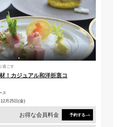
り過ごす
材！カジュアル和洋折衷コ
ース
年12月25日(金)
お得な会員料金
予約する