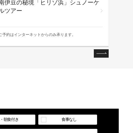
南伊豆の秘境「ヒリゾ浜」シュノーケ
海抜
ルツアー
く、
(朝食
ご予約はインターネットからのみ承ります。
ご予約は
・朝食付き
食事なし