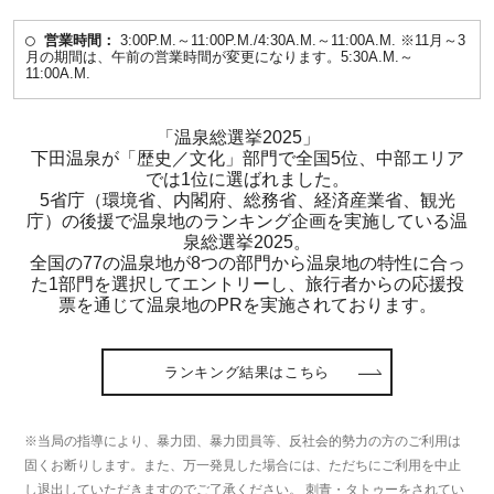
営業時間：
3:00P.M.～11:00P.M./4:30A.M.～11:00A.M. ※11月～3
月の期間は、午前の営業時間が変更になります。5:30A.M.～
11:00A.M.
「温泉総選挙2025」
下田温泉が「歴史／文化」部門で全国5位、中部エリア
では1位に選ばれました。
5省庁（環境省、内閣府、総務省、経済産業省、観光
庁）の後援で温泉地のランキング企画を実施している温
泉総選挙2025。
全国の77の温泉地が8つの部門から温泉地の特性に合っ
た1部門を選択してエントリーし、旅行者からの応援投
票を通じて温泉地のPRを実施されております。
ランキング結果はこちら
※当局の指導により、暴力団、暴力団員等、反社会的勢力の方のご利用は
固くお断りします。また、万一発見した場合には、ただちにご利用を中止
し退出していただきますのでご了承ください。 刺青・タトゥーをされてい