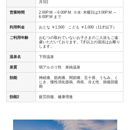
月3日
営業時間
2:00P.M.～6:00P.M. ※水･木曜日は3:00P.M.～
6:00P.M.まで
利用料金
おとな ￥1,500 こども ￥1,000（11才以下）
ご利用年齢
おむつの取れていないお子さまのご入浴もご遠
慮いただいております。7才以上の混浴はお断り
します。
温泉名
下田温泉
泉質
弱アルカリ性 単純温泉
効能
神経痛、筋肉痛、関節痛、五十肩、うちみ、く
じき、慢性消化器病、痔疾、冷え性、病後回復
期
効能2
疲労回復、健康増進