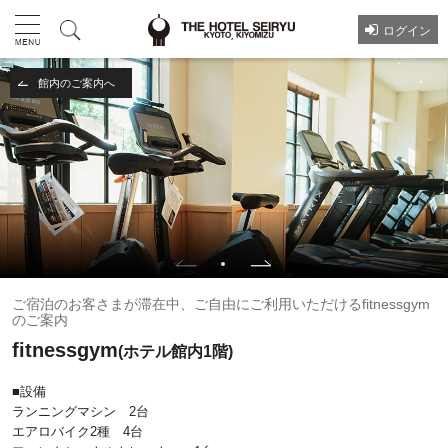
ログイン
館内のご案内へ
ご宿泊のお客さまが滞在中、ご自由にご利用いただけるfitnessgym
のご案内
fitnessgym
(ホテル館内1階)
■設備
ランニングマシン 2台
エアロバイク2種 4台