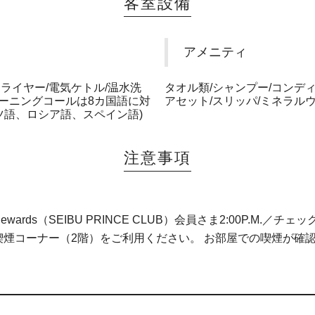
客室設備
アメニティ
ドライヤー/電気ケトル/温水洗
タオル類/シャンプー/コンデ
モーニングコールは8カ国語に対
アセット/スリッパ/ミネラル
ツ語、ロシア語、スペイン語)
注意事項
l Rewards（SEIBU PRINCE CLUB）会員さま2:00P.M.／チェ
煙コーナー（2階）をご利用ください。 お部屋での喫煙が確認さ