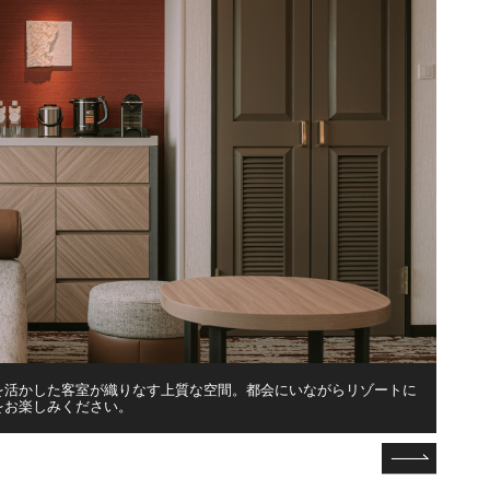
を活かした客室が織りなす上質な空間。都会にいながらリゾートに
最上
をお楽しみください。
ビス