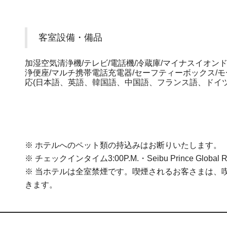
客室設備・備品
加湿空気清浄機/テレビ/電話機/冷蔵庫/マイナスイオン
浄便座/マルチ携帯電話充電器/セーフティーボックス/
応(日本語、英語、韓国語、中国語、フランス語、ドイ
※ ホテルへのペット類の持込みはお断りいたします。
※ チェックインタイム3:00P.M.・Seibu Prince Globa
※ 当ホテルは全室禁煙です。喫煙されるお客さまは、喫
きます。