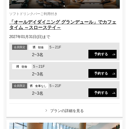
ソフトドリンクバーご利用付き
「オールデイダイニング グランデュール」でカフェ
タイム ～スローステイ～
2027年01月31日(日)まで
5～21F
会員限定
朝食
2~3名
予約する
5～21F
朝食
2~3名
予約する
5～21F
会員限定
食事なし
2~3名
予約する
プランの詳細を見る