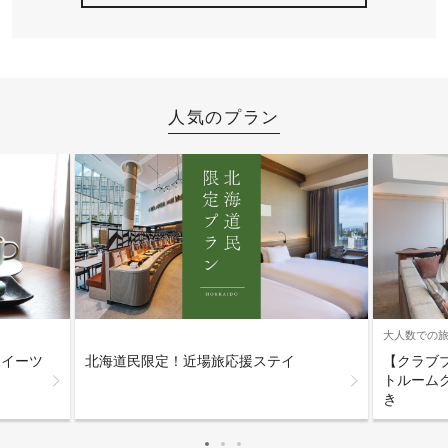
人気のプラン
大人数での
スイーツ
【クラブ
北海道民限定！近場旅応援ステイ
トルーム
き