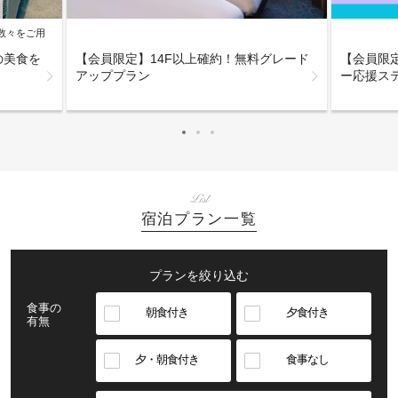
数々をご用
【会員限
海道の美食を
【会員限定】14F以上確約！無料グレード
ー応援ス
アッププラン
List
宿泊プラン一覧
プランを絞り込む
食事の
朝食付き
夕食付き
有無
夕・朝食付き
食事なし