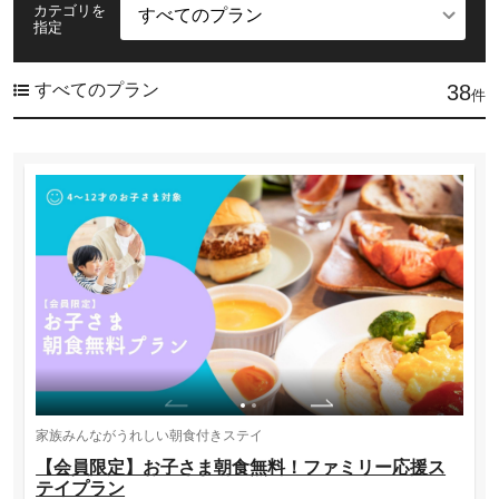
カテゴリを
指定
すべてのプラン
38
件
家族みんながうれしい朝食付きステイ
【会員限定】お子さま朝食無料！ファミリー応援ス
テイプラン