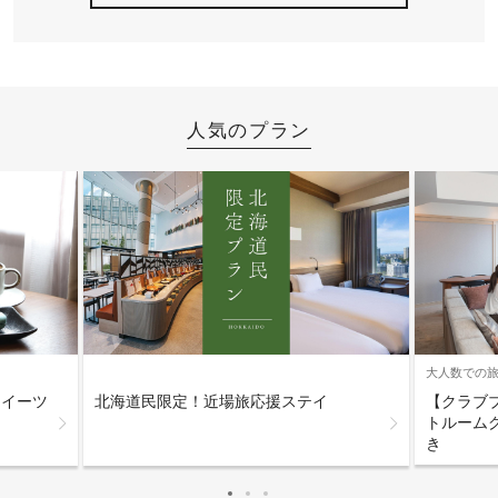
人気のプラン
大人数での
スイーツ
【クラブ
北海道民限定！近場旅応援ステイ
トルーム
き