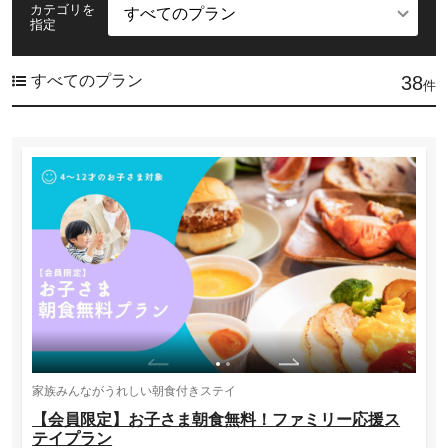
カテゴリを
指定
すべてのプラン
38
件
家族みんながうれしい朝食付きステイ
【会員限定】お子さま朝食無料！ファミリー応援ス
テイプラン