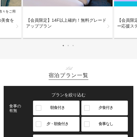
数々をご用
【会員限
海道の美食を
【会員限定】14F以上確約！無料グレード
ー応援ス
アッププラン
List
宿泊プラン一覧
プランを絞り込む
食事の
朝食付き
夕食付き
有無
夕・朝食付き
食事なし