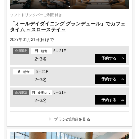
ソフトドリンクバーご利用付き
「オールデイダイニング グランデュール」でカフェ
タイム ～スローステイ～
2027年01月31日(日)まで
5～21F
会員限定
朝食
2~3名
予約する
5～21F
朝食
2~3名
予約する
5～21F
会員限定
食事なし
2~3名
予約する
プランの詳細を見る