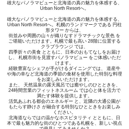
雄大なパノラマビューと北海道の真の魅力を体感する、
Urban North Resortへ。
雄大なパノラマビューと北海道の真の魅力を体感する、
Urban North Resortへ。札幌のランドマークである 円柱
形タワー からは、
街並みや周囲の山々が織りなすドラマチックな景色 を
ご堪能いただけます。札幌で最も高い 28階に位置する
クラブラウンジ では、
四季折々の美食 とともに、日本のおもてなしをお届け
し、 札幌市街を見渡すパノラマビュー をご体感いただ
けます。
経験豊富なシェフが手がけるダイニングでは、 道産牛
や海の幸など北海道の季節の食材を使用した特別な料理
をお楽しみいただけます。
また、 天然温泉の露天風呂では癒やしのひとときを、
24時間営業のフィットネスルーム では心と体を活力で
満たす体験を提供します。
活気あふれる都会のエネルギー と、近隣の大通公園が
もたらす静けさ が融合する特別なひとときをお楽しみ
ください。
北海道ならではの温かなホスピタリティ とともに、日
本で最も魅力的な街のひとつである札幌を、新しい視点
で発見してみませんか？