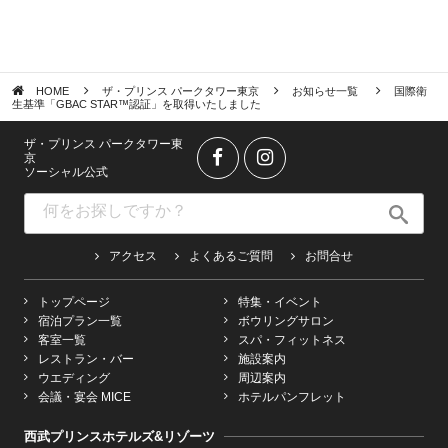
HOME
ザ・プリンス パークタワー東京
お知らせ一覧
国際衛
生基準「GBAC STAR™認証」を取得いたしました
ザ・プリンス パークタワー東
京
ソーシャル公式
アクセス
よくあるご質問
お問合せ
トップページ
特集・イベント
宿泊プラン一覧
ボウリングサロン
客室一覧
スパ・フィットネス
レストラン・バー
施設案内
ウエディング
周辺案内
会議・宴会 MICE
ホテルパンフレット
西武プリンスホテルズ&リゾーツ