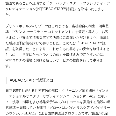
施設であることを証明する「ジーバック・スター・ファシリティ・ア
クレディテーション(以下GBAC STAR™認証)」を取得いたしまし
た。
プリンスホテルズ&リゾーツはこれまでも、当社独自の衛生・消毒基
準「プリンス セーフティー コミットメント」を策定・導入し、お客
さまにより安全で清潔な空間で快適にご滞在いただけるよう、徹底し
た感染症予防策を講じて参りました。このたび「GBAC STAR™認
証」を取得したことにより、これからもお客さまの安全を確保すると
ともに、「世界にたったひとつの旅」をほほえみで満たすために、
Withコロナの環境における新しいサービスの提案を行って参りま
す。
■GBAC STAR™認証とは
創立100年を迎える世界有数の清掃・クリーニング業界団体「インタ
ーナショナルサニタリーサプライアソシエーション(ISSA)」におい
て、洗浄・消毒および感染症予防のプロトコールを実施する施設の運
営基準を提唱している部門「グローバルバイオリスクアドバイザリー
カウンシル(GBAC)」による国際的認証プログラムです。施設が策定