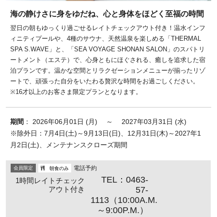
海の静けさに身をゆだね、心と身体をほどく至福の時間
翌日の朝もゆっくり過ごせるレイトチェックアウト付き！温水インフ
ィニティプールや、4種のサウナ、天然温泉を楽しめる「THERMAL
SPA S.WAVE」と、「SEA VOYAGE SHONAN SALON」のスパトリ
ートメント（エステ）で、心身ともにほぐされる、癒しを追求した宿
泊プランです。温かな空間とリラクゼーションメニューが揃ったリゾ
ートで、頑張った自分をいたわる贅沢な時間をお過ごしください。
※16才以上のお客さま限定プランとなります。
期間
： 2026年06月01日 (月) ～ 2027年03月31日 (水)
※除外日：7月4日(土)～9月13日(日)、12月31日(木)～2027年1
月2日(土)、メンテナンスクローズ期間
電話予約
会員限定
朝食のみ
TEL：0463-
1時間レイトチェック
アウト付き
57-
1113（10:00A.M.
～9:00P.M.）