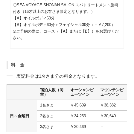
〇SEA VOYAGE SHONAN SALON スパトリートメント施術
付き（16才以上のお客さま限定となります。）
【A】オイルボディ60分
【B】オイルボディ60分＋フェイシャル30分（＋￥7,200）
※ご予約の際に、コース（【A】または【B】）をお選びくだ
さい。
料 金
表記料金は1名さま分の料金となります。
宿泊人数（同
オーシャンビ
マウンテンビ
室）
ューツイン
ューツイン
1名さま
￥45,609
￥38,382
日～金曜日
2名さま
￥34,253
￥30,640
3名さま
￥30,469
－