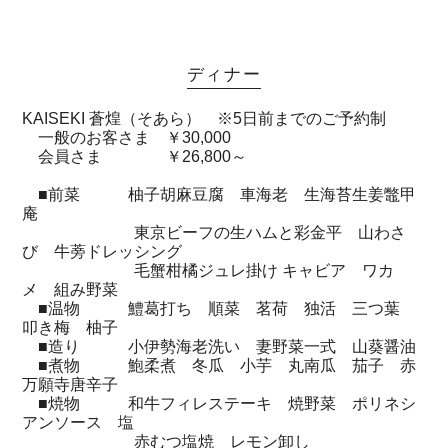
ディナー
KAISEKI 蒼煌（そあら） ※5日前までのご予約制
一般のお客さま ￥30,000
会員さま ￥26,800～
■前菜 柚子胡麻豆腐 車海老 生海苔生姜鼈甲
庵
東京ビーフの生ハムと彩金平 山わさ
び 牛蒡ドレッシング
毛蟹柑橘ジュレ掛け キャビア ワカ
メ 組み野菜
■温物 鱧葛打ち 順菜 茗荷 独活 三つ葉
叩き梅 柚子
■造り 小伊勢海老洗い 妻野菜一式 山葵醤油
■煮物 鮑柔煮 冬瓜 小芋 丸南瓜 茄子 赤
万願寺唐辛子
■焼物 和牛フィレステーキ 焼野菜 ポリネシ
アンソース 塩
赤むつ塩焼 レモン卸し