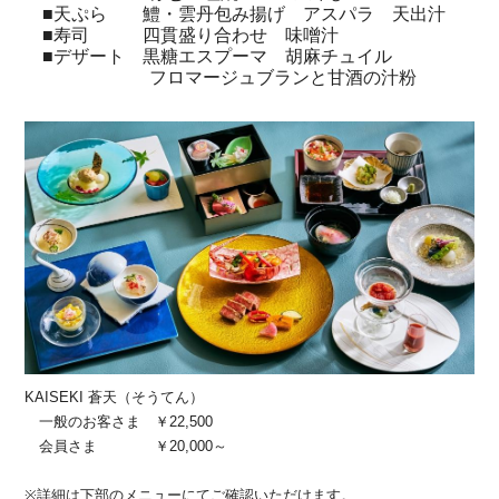
■天ぷら 鱧・雲丹包み揚げ アスパラ 天出汁
■寿司 四貫盛り合わせ 味噌汁
■デザート 黒糖エスプーマ 胡麻チュイル
フロマージュブランと甘酒の汁粉
KAISEKI 蒼天（そうてん）
一般のお客さま ￥22,500
会員さま ￥20,000～
※詳細は下部のメニューにてご確認いただけます。