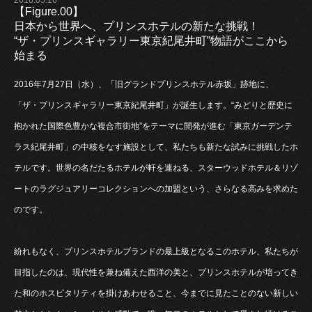
【Figure.00】
日本から世界へ、プリンスホテルの新たな挑戦！
“ザ・プリンスギャラリー東京紀尾井町”物語がここから
始まる
2016年7月27日（水）、「旧グランドプリンスホテル赤坂」跡地に、
「ザ・プリンスギャラリー東京紀尾井町」が誕生します。“みどりと歴史に
抱かれた国際色豊かな複合市街地”をテーマに開発が進む「東京ガーデンテ
ラス紀尾井町」の中核をなす施設として、私たちも新たな試みに挑戦したホ
テルです。世界の名だたるホテルが軒を連ねる、スターウッドホテル＆リゾ
ートのラグジュアリーコレクションへの加盟という、さらなる高みを求めた
のです。
紛れもなく、プリンスホテルブランドの最上級となるこのホテル、私たちが
目指したのは、現代性を兼ね備えた西洋の美と、プリンスホテルが培ってき
た和のホスピタリティを掛けあわせること、今までに見たことのない新しい