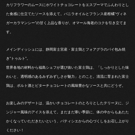
カリフラワーのムースにホワイトチョコレートをエスプーマでふんわりとし
た食感に仕立てたソースを添えて。バニラオイルとフランス産柑橘“ヴィネ
ガーカラマンシー”の甘く上品な香りが、オマール海老のコクを引き立てま
す。
メインディッシュには、静岡富士宮産・富士鶏とフォアグラのパイ包み焼
き”トゥルト”。
世界各地の材料から福島シェフが選び抜いた富士鶏は、「しっかりとした味
わいと、透明感のあるみずみずしさが魅力」とのこと。清流に育まれた富士
鶏は、ポルト酒とビターチョコレートの風味豊かなソースと共にどうぞ。
お楽しみのデザートは、温かいチョコレートのとろりとしたテリーヌに、ジ
ンジャー風味のアイスを添えて。まだまだ寒い季節に、体の中からもあたた
かくなっていただきたいという、パティシエからの心づくしをお召し上がり
ください！