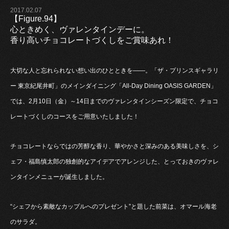
2017.02.07
【Figure.94】
心ときめく、ヴァレンタインデーに。
香り高いチョコレートづくしをご賞味あれ！
大切な人と忘れられない想い出のひとときを――。「ザ・プリンスギャラリ
ー 東京紀尾井町」のメインダイニング「All-Day Dining OASIS GARDEN」
では、2月10日（金）～14日までのヴァレンタインシーズン限定で、チョコ
レートづくしのコースをご用意いたしました！
チョコレートならではの芳醇な香り、華やかさと深みのある美味しさを、シ
ェフ・福島慎太郎の独創的なアイデアでアレンジした、とっておきのヴァレ
ンタインメニューが誕生しました。
“シェフから素敵なカップルへのプレゼント”と題した前菜は、オマール海老
のサラダ。