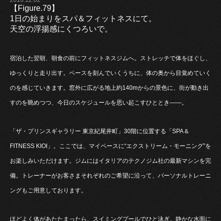
【Figure.79】
1日の始まりをスパ＆フィットネスにて。
天空の浮揚感にくつろいで。
宿泊した翌朝、朝食の前にフィットネスジムへ。ストレッチで体をほぐし、
ゆっくりと走り出す。ペースを刻んでいくうちに、体の奥から目覚めていく
のを感じていきます。窓外に広がる地上約140mからの景色に、街が動き出
すのを眺めつつ、今日のスケジュールを思い起こすひととき――。
「ザ・プリンスギャラリー 東京紀尾井町」30階に位置する「SPA＆
FITNESS KIOI」。ここでは、マイペースに“エクストリーム・モーニング”を
お楽しみいただけます。ジムにはイタリアのテクノジム社の最新マシンを完
備。トレーナーがお客さまそれぞれのご希望に沿って、パーソナルトレーニ
ングもご用意しております。
ほどよく体があたたまったら、スイミングプールでひと泳ぎ。静かな水面に