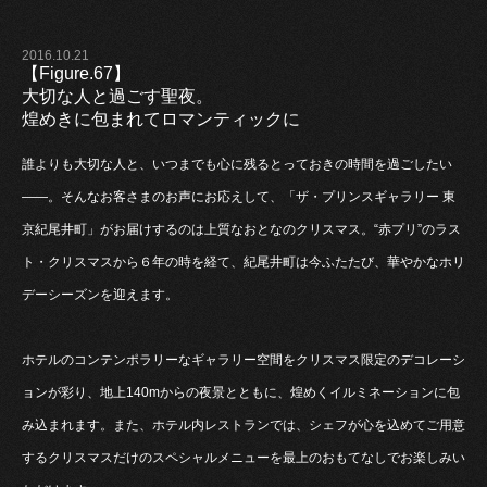
2016.10.21
【Figure.67】
大切な人と過ごす聖夜。
煌めきに包まれてロマンティックに
誰よりも大切な人と、いつまでも心に残るとっておきの時間を過ごしたい
――。そんなお客さまのお声にお応えして、「ザ・プリンスギャラリー 東
京紀尾井町」がお届けするのは上質なおとなのクリスマス。“赤プリ”のラス
ト・クリスマスから６年の時を経て、紀尾井町は今ふたたび、華やかなホリ
デーシーズンを迎えます。
ホテルのコンテンポラリーなギャラリー空間をクリスマス限定のデコレーシ
ョンが彩り、地上140mからの夜景とともに、煌めくイルミネーションに包
み込まれます。また、ホテル内レストランでは、シェフが心を込めてご用意
するクリスマスだけのスペシャルメニューを最上のおもてなしでお楽しみい