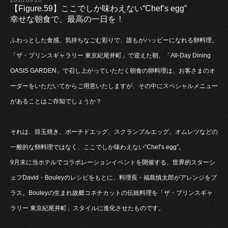
【Figure.59】ここでしか味わえない“Chef’s egg”
幸せな朝食で、最高の一日を！
ふわっとした食感、気持ちなごむ彩りで、誰もがハッピーになれる卵料理。
「ザ・プリンスギャラリー 東京紀尾井町」で迎えた朝、「All-Day Dining
OASIS GARDEN」で召し上がっていただく朝食の卵料理は、お客さまのオ
ーダーをいただいてからご用意いたしますが、その中にスペシャルメニュー
があることはご存知でしょうか？
それは、目玉焼き、ポーチドエッグ、スクランブルエッグ、オムレツなどの
一般的な卵料理ではなく、ここでしか味わえない“Chef’s egg”。
9月末に当ホテルでコラボレーションイベントを開催する、世界的スターシ
ェフDavid・Bouleyのレシピをもとに、料理長・福島慎太郎がアレンジをプ
ラス。Bouleyの生まれ故郷コネチカットの伝統料理を「ザ・プリンスギャ
ラリー 東京紀尾井町」スタイルに進化させたものです。