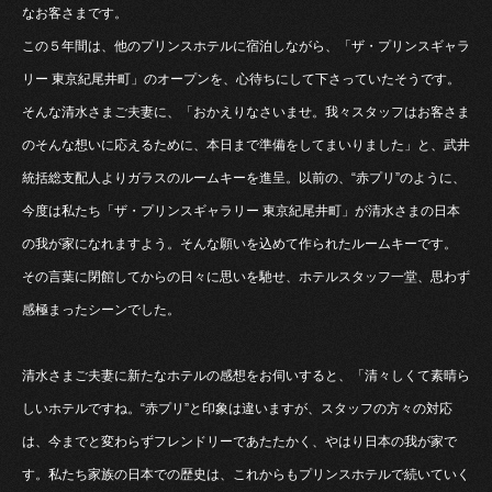
なお客さまです。
この５年間は、他のプリンスホテルに宿泊しながら、「ザ・プリンスギャラ
リー 東京紀尾井町」のオープンを、心待ちにして下さっていたそうです。
そんな清水さまご夫妻に、「おかえりなさいませ。我々スタッフはお客さま
のそんな想いに応えるために、本日まで準備をしてまいりました」と、武井
統括総支配人よりガラスのルームキーを進呈。以前の、“赤プリ”のように、
今度は私たち「ザ・プリンスギャラリー 東京紀尾井町」が清水さまの日本
の我が家になれますよう。そんな願いを込めて作られたルームキーです。
その言葉に閉館してからの日々に思いを馳せ、ホテルスタッフ一堂、思わず
感極まったシーンでした。
清水さまご夫妻に新たなホテルの感想をお伺いすると、「清々しくて素晴ら
しいホテルですね。“赤プリ”と印象は違いますが、スタッフの方々の対応
は、今までと変わらずフレンドリーであたたかく、やはり日本の我が家で
す。私たち家族の日本での歴史は、これからもプリンスホテルで続いていく