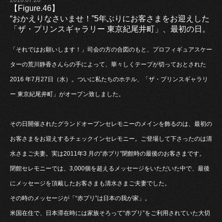
【Figure.46】
“おかえりなさいませ！”5年ぶりにお客さまをお迎えした
「ザ・プリンスギャラリー 東京紀尾井町」、最初の日。
「それではお願いします！」司会の方の合図のもと、プロフィギュアスケー
ターの荒川静香さんらの手によって、華々しくテープが切っておとされた
2016 年7月27日（水）。ついに私たちのホテル、「ザ・プリンスギャラリ
ー 東京紀尾井町」がオープン致しました。
その日開催されたグランドオープンセレモニーのメインを飾るのは、最初の
お客さまをお迎えするチェックインセレモニー。ご登場して下さったのは清
水さまご夫妻。実は2011年3 月の“赤プリ”閉館時の最後のお客さまです。
閉館セレモニーでは、3,000個を超えるメッセージをいただいた中で、最後
にメッセージを頂戴したお客さまも清水さまご夫妻でした。
その時のメッセージが「“赤プリ”は日本の我が家」。
米国在住で、日本滞在時には家族そろって“赤プリ”をご利用されていた大切