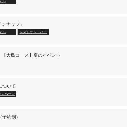
テル
インナップ」
テル
レストラン・バー
】【大島コース】夏のイベント
について
ャンペーン
（予約制）