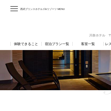
西武プリンスホテルズ&リゾーツ MENU
川奈ホテル 〒41
体験できること
宿泊プラン一覧
客室一覧
レ