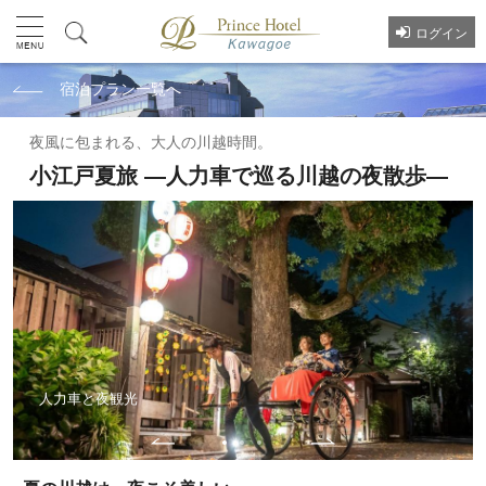
ログイン
宿泊プラン一覧へ
夜風に包まれる、大人の川越時間。
小江戸夏旅 ―人力車で巡る川越の夜散歩―
人力車と夜観光