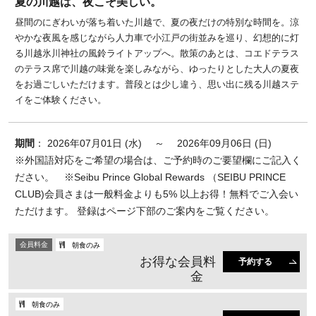
夏の川越は、夜こそ美しい。
昼間のにぎわいが落ち着いた川越で、夏の夜だけの特別な時間を。涼
やかな夜風を感じながら人力車で小江戸の街並みを巡り、幻想的に灯
る川越氷川神社の風鈴ライトアップへ。散策のあとは、コエドテラス
のテラス席で川越の味覚を楽しみながら、ゆったりとした大人の夏夜
をお過ごしいただけます。普段とは少し違う、思い出に残る川越ステ
イをご体験ください。
期間
： 2026年07月01日 (水) ～ 2026年09月06日 (日)
※外国語対応をご希望の場合は、ご予約時のご要望欄にご記入く
ださい。 ※Seibu Prince Global Rewards （SEIBU PRINCE
CLUB)会員さまは一般料金よりも5% 以上お得！無料でご入会い
ただけます。 登録はページ下部のご案内をご覧ください。
会員料金
朝食のみ
お得な会員料
予約する
金
朝食のみ