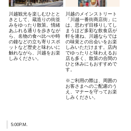
川越観光を楽しむひとと
川越のメインストリート
きとして、蔵造りの街並
「川越一番街商店街」に
みをゆったり散策。情緒
は、思わず目移りしてし
あふれる通りを歩きなが
まうほど多彩な飲食店が
ら、名物の食べ比べや時
軒を連ね、川越ならでは
の鐘などの立ち寄りスポ
の味覚との出会いをお楽
ットなど歴史と味わいに
しみいただけます。店内
触れながら、川越をお楽
でゆったりと味わえるお
しみください。
店も多く、散策の合間の
ひと休みにもおすすめで
す。
※ご利用の際は、周囲の
お客さまへのご配慮のう
え、マナーを守ってお楽
しみください。
5:00P.M.