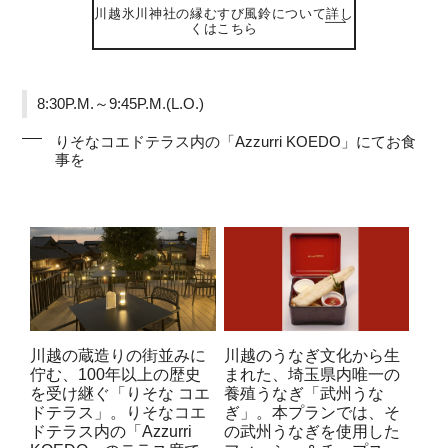
川越氷川神社の縁むすび風鈴について詳し
くはこちら
8:30P.M.～9:45P.M.(L.O.)
りそなコエドテラス内の「Azzurri KOEDO」にてお食
事を
川越の蔵造りの街並みに
川越のうなぎ文化から生
佇む、100年以上の歴史
まれた、埼玉県内唯一の
を受け継ぐ「りそな コエ
養殖うなぎ「武州うな
ドテラス」。りそなコエ
ぎ」。本プランでは、そ
ドテラス内の「Azzurri
の武州うなぎを使用した