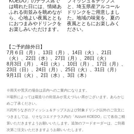
KOEDO」のテラス席で
フィッシュ＆チップス
は晴れた日には、情緒あ
と、埼玉県産アルコール
ふれる街並みを眺めなが
ドリンクをご用意しまし
ら、心地よい夜風ととも
た。地域の味覚を、夏の
におつまみやドリンクを
夜風とともにお楽しみく
お楽しみいただけます。
ださい。
【ご予約除外日】
7月６日（月）、13日（月）、14日（火）、21日
（火）、22日（水）、27日（月）、28日（火）
8月3日（月）、4日（火）、10日（月）、17日（月）、
23日（日）、24日（月）、25日（火）、31日（月）
9月1日（火）、2日（水）、3日（木）
※雨天や荒天の場合は店内へのご案内になります。
※場所によっては蔵造りの街並みが見えづらい席がございます。あらかじ
めご了承ください。
※武州うなぎのフィッシュ＆チップスおよび対象ドリンク以外のご注文に
つきましては、りそなコエドテラス内の「Azzurri KOEDO」にて各自ご精
算いただきますようお願いいたします。追加のフードオーダーは、ご到着
次第ご注文いただきますようお願いいたします。