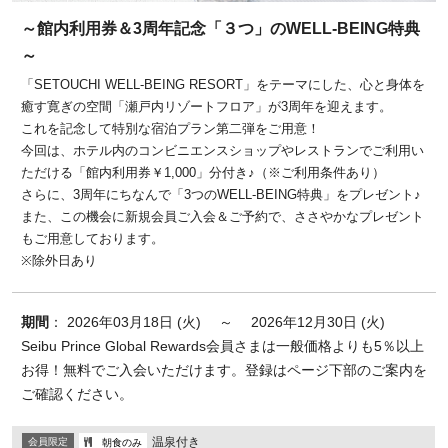
～館内利用券＆3周年記念「３つ」のWELL-BEING特典
～
「SETOUCHI WELL-BEING RESORT」をテーマにした、心と身体を
癒す寛ぎの空間「瀬戸内リゾートフロア」が3周年を迎えます。
これを記念して特別な宿泊プラン第二弾をご用意！
今回は、ホテル内のコンビニエンスショップやレストランでご利用い
ただける「館内利用券￥1,000」分付き♪（※ご利用条件あり）
さらに、3周年にちなんで「3つのWELL-BEING特典」をプレゼント♪
また、この機会に新規会員ご入会＆ご予約で、ささやかなプレゼント
もご用意しております。
※除外日あり
期間
： 2026年03月18日 (火) ～ 2026年12月30日 (火)
Seibu Prince Global Rewards会員さまは一般価格よりも5％以上
お得！無料でご入会いただけます。登録はページ下部のご案内を
ご確認ください。
温泉付き
会員限定
朝食のみ