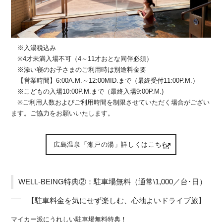
※入湯税込み
※4才未満入場不可（4～11才おとな同伴必須）
※添い寝のお子さまのご利用時は別途料金要
【営業時間】6:00A.M.～12:00MID.まで（最終受付11:00P.M.）
※こどもの入場10:00P.M.まで（最終入場9:00P.M.)
※ご利用人数およびご利用時間を制限させていただく場合がござい
ます。ご協力をお願いいたします。
広島温泉「瀬戸の湯」詳しくはこちら
WELL-BEING特典②：駐車場無料（通常\1,000／台･日）
【駐車料金を気にせず楽しむ、心地よいドライブ旅】
マイカー派にうれしい駐車場無料特典！