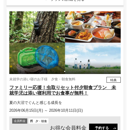
未就学の添い寝のお子様 夕食・朝食無料
特典
ファミリー応援！虫取りセット付夕朝食プラン 未
就学児は添い寝利用でお食事が無料！
夏の大沼でぐんと感じる成長を
2026年06月15日(月) ～ 2026年10月11日(日)
会員料金
夕・朝食
お得な会員料金
予約する