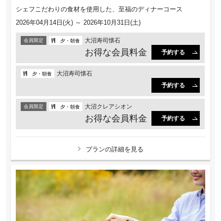
シェフこだわりの食材を使用した、至福のディナーコース
2026年04月14日(火) ～ 2026年10月31日(土)
大沼寿司懐石
会員限定
夕・朝食
お得な会員料金
予約する
大沼寿司懐石
夕・朝食
予約する
大沼クレアシオン
会員限定
夕・朝食
お得な会員料金
予約する
プランの詳細を見る