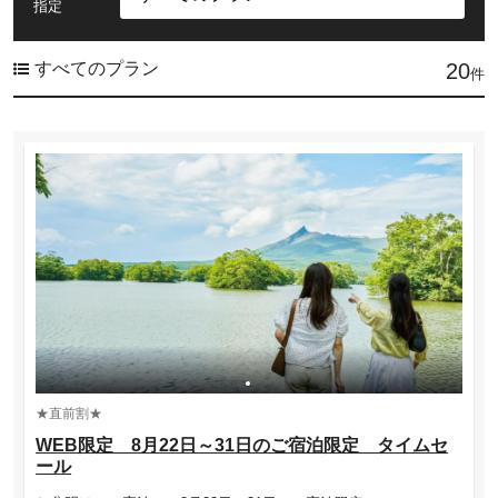
指定
すべてのプラン
20
件
★直前割★
WEB限定 8月22日～31日のご宿泊限定 タイムセ
ール