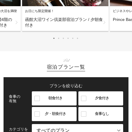
の大沼を満喫
お日にち限定開催！
ビジネスや
階4階の
函館大沼ワイン倶楽部宿泊プラン / 夕朝食
Prince 
付き
付き
List
宿泊プラン一覧
プランを絞り込む
食事の
朝食付き
夕食付き
有無
夕・朝食付き
食事なし
カテゴリを