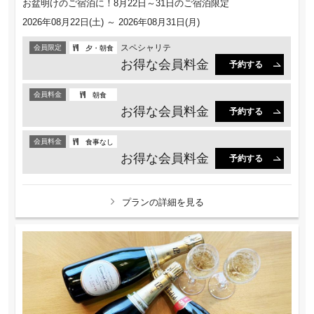
お盆明けのご宿泊に！8月22日～31日のご宿泊限定
2026年08月22日(土) ～ 2026年08月31日(月)
スペシャリテ
会員限定
夕・朝食
お得な会員料金
予約する
会員料金
朝食
お得な会員料金
予約する
会員料金
食事なし
お得な会員料金
予約する
プランの詳細を見る