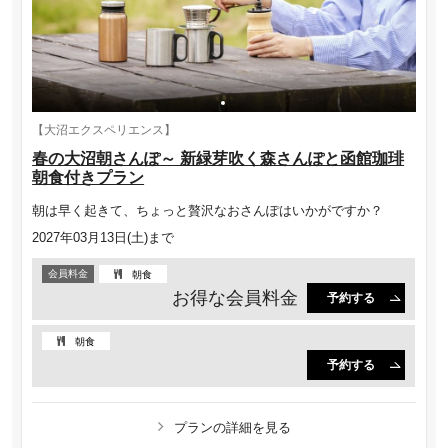
【大沼エクスペリエンス】
春の大沼朝さんぽ～ 新緑芽吹く森さんぽと函館珈琲
朝食付きプラン
朝は早く起きて、ちょっと贅沢なおさんぽはいかがですか？
2027年03月13日(土)まで
会員料金
朝食
お得な会員料金
予約する
朝食
予約する
プランの詳細を見る