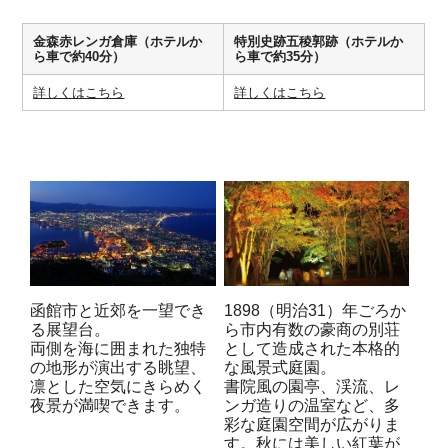
金森赤レンガ倉庫（ホテルか
特別史跡五稜郭跡（ホテルか
ら車で約40分）
ら車で約35分）
詳しくはこちら
詳しくはこちら
函館市と近郊を一望でき
1898（明治31）年ごろか
る展望台。
ら市内有数の豪商の別荘
両側を海に囲まれた独特
として造成された本格的
の地形が演出する眺望、
な風景式庭園。
凛とした空気にきらめく
書院風の園亭、渓流、レ
夜景が満喫できます。
ンガ造りの温室など、多
彩な庭園空間が広がりま
す。秋には美しい紅葉が