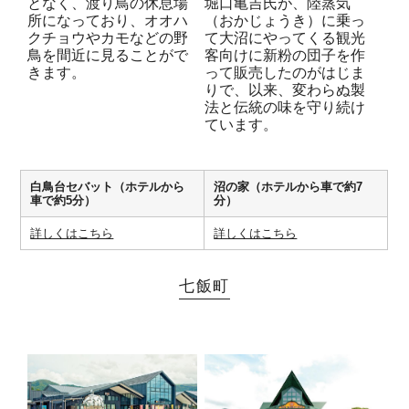
となく、渡り鳥の休息場
堀口亀吉氏が、陸蒸気
所になっており、オオハ
（おかじょうき）に乗っ
クチョウやカモなどの野
て大沼にやってくる観光
鳥を間近に見ることがで
客向けに新粉の団子を作
きます。
って販売したのがはじま
りで、以来、変わらぬ製
法と伝統の味を守り続け
ています。
白鳥台セバット（ホテルから
沼の家（ホテルから車で約7
車で約5分）
分）
詳しくはこちら
詳しくはこちら
七飯町