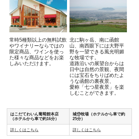
常時5種類以上の無料試飲
北に駒ヶ岳、南に函館
やワイナリーならではの
山、南西眼下には大野平
限定商品、ワインを使っ
野を一望できる風光明媚
た様々な商品などをお楽
な牧場です。
しみいただけます。
道路沿いの展望台からは
日中は自然の景観、夜間
には宝石をちりばめたよ
うな函館の裏夜景、
愛称「七つ星夜景」を楽
しむことができます。
はこだてわいん葡萄館本店
城岱牧場（ホテルから車で約
（ホテルから車で約16分）
25分）
詳しくはこちら
詳しくはこちら