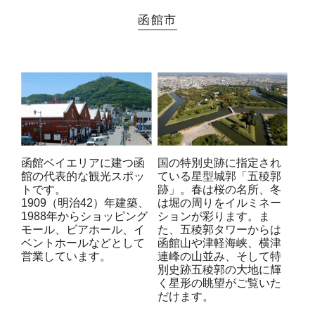
函館市
函館ベイエリアに建つ函
国の特別史跡に指定され
館の代表的な観光スポッ
ている星型城郭「五稜郭
トです。
跡」。春は桜の名所、冬
1909（明治42）年建築、
は堀の周りをイルミネー
1988年からショッピング
ションが彩ります。ま
モール、ビアホール、イ
た、五稜郭タワーからは
ベントホールなどとして
函館山や津軽海峡、横津
営業しています。
連峰の山並み、そして特
別史跡五稜郭の大地に輝
く星形の眺望がご覧いた
だけます。