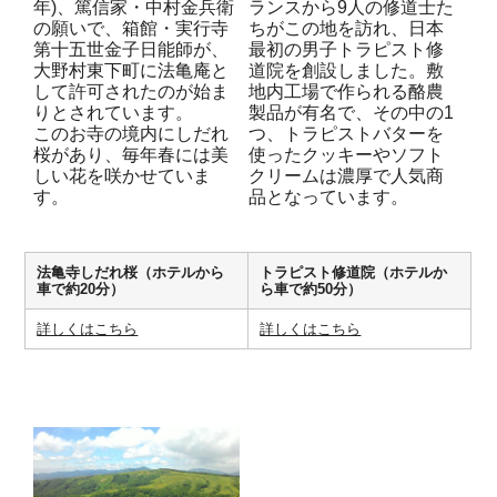
年)、篤信家・中村金兵衛
ランスから9人の修道士た
の願いで、箱館・実行寺
ちがこの地を訪れ、日本
第十五世金子日能師が、
最初の男子トラピスト修
大野村東下町に法亀庵と
道院を創設しました。敷
して許可されたのが始ま
地内工場で作られる酪農
りとされています。
製品が有名で、その中の1
このお寺の境内にしだれ
つ、トラピストバターを
桜があり、毎年春には美
使ったクッキーやソフト
しい花を咲かせていま
クリームは濃厚で人気商
す。
品となっています。
法亀寺しだれ桜（ホテルから
トラピスト修道院（ホテルか
車で約20分）
ら車で約50分）
詳しくはこちら
詳しくはこちら