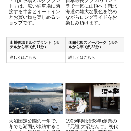
「山川牧場ミルクプラン
日本最長クラスのゴンド
ト」は、広い駐車場に隣
ラで一気に山頂へ！南北
接する牛舎とイートイン
海道の雄大な景色を眺め
とお買い物を楽しめるシ
ながらロングライドをお
ョップです。
楽しみ頂けます。
山川牧場ミルクプラント（ホ
函館七飯スノーパーク（ホテ
テルから車で約11分）
ルから車で約22分）
詳しくはこちら
詳しくはこちら
大沼国定公園の一角で、
1905年(明治38年)創業の
冬でも湖面が凍結するこ
「元祖 大沼だんご」初代