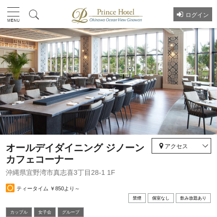
ログイン
オールデイダイニング ジノーン
アクセス
カフェコーナー
沖縄県宜野湾市真志喜3丁目28-1 1F
ティータイム ￥850より～
禁煙
個室なし
飲み放題あり
カップル
⼥⼦会
グループ