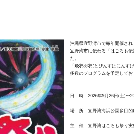
沖縄県宜野湾市で毎年開催され
宜野湾市に伝わる「はごろも伝
た。
「飛衣羽衣(とびんすはにんす
多数のプログラムを予定してお
日 時 2026年9月26日(土)〜20
場 所 宜野湾海浜公園多目的
主 催 宜野湾はごろも祭り実