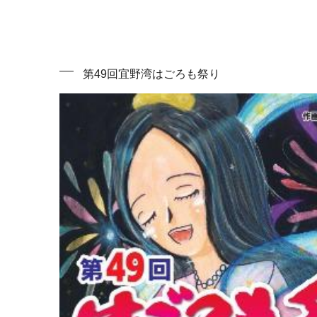
第49回宜野湾はごろも祭り