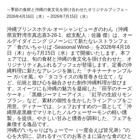
～季節の食材と沖縄の食文化を掛け合わせたオリジナルブッフェ～
2026年4月16日（木）～2026年7月15日（水）
沖縄プリンスホテル オーシャンビューぎのわん（沖縄
県宜野湾市真志喜3-28-1、総支配人：佐藤 傑）は、オー
ルデイダイニング ジノーンにて新たなレストランフェ
ア「食のいちゃりば -Seasonal Wind-」を2026年4月16
日（木）から7月15日（水）まで開催いたします。本フ
ェアでは、旬の食材と沖縄の食文化を掛け合わせた、オ
リジナリティあふれるブッフェが登場します。定番の沖
縄料理に新たなアレンジを施した「チキナーチャンプル
ー ガパオ風」や「タコライスの海苔巻き仕立て」な
ど、伝統と遊び心を融合させた創作沖縄料理が並びま
す。スイーツにも沖縄の魅力を凝縮した「田芋のチーズ
ケーキ」「黒糖ジーマミーアイス」「紅芋の生絞りモン
ブラン」など、素材の個性を生かしたラインアップをご
用意。ディナーでは、シェフおすすめの一皿として「沖
縄県産黒糖でマリネしたノルウェーサーモンの軽い燻
製」を提供。やさしい甘みと燻香が調和した、フェアを
象徴する逸品です。
沖縄の“いちゃりばちょーでー（一度会えば皆兄弟）”の
心を大切に、訪れるすべてのお客さまに温かな食のひと