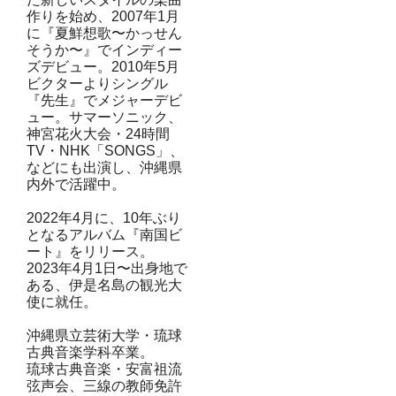
作りを始め、2007年1月
に『夏鮮想歌〜かっせん
そうか〜』でインディー
ズデビュー。2010年5月
ビクターよりシングル
『先生』でメジャーデビ
ュー。サマーソニック、
神宮花火大会・24時間
TV・NHK「SONGS」、
などにも出演し、沖縄県
内外で活躍中。
2022年4月に、10年ぶり
となるアルバム『南国ビ
ート』をリリース。
2023年4月1日〜出身地で
ある、伊是名島の観光大
使に就任。
沖縄県立芸術大学・琉球
古典音楽学科卒業。
琉球古典音楽・安富祖流
弦声会、三線の教師免許