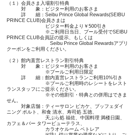
（１）会員さま入場割引特典
対 象：ビジター利用のお客さま
詳 細：Seibu Prince Global Rewards(SEIBU
PRINCE CLUB)会員さまは
ビジター料金より￥500引き
※ご利用日当日、プール受付でSEIBU
PRINCE CLUB会員証の提示、もしくは
Seibu Prince Global Rewardsアプリ
クーポンをご利用ください。
（２）館内直営レストラン割引特典
対 象：ビジター利用のお客さま
※プールご利用日限定
詳 細：館内直営レストランご利用10%引き
※プールご利用時のレシートをレスト
ランスタッフにご提示ください。
※その他割引・特典との併用はできま
せん。
対象店舗：ティーサロン ピカケ、ブッフェダイ
ニング ポルト、和食 清水、寿司処 五徳、
天ぷら処 福佐、中国料理 満楼日園、
カフェ＆バー タワービューテラス、
カラオケルーム ペトレア
※貸し切り営業や満席などにより、ご