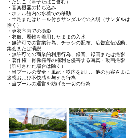
・たばこ（電子たばこ含む）
・音楽機器の持ち込み
・ホテル館内の水着での移動
・土足またはヒール付きサンダルでの入場（サンダルは
除く）
・更衣室内での撮影
・衣服、履物を着用したままの入水
・無許可での営業行為、チラシの配布、広告宣伝活動、
集会または演説
・無許可での商業的利用行為、録音、録画または撮影
・著作権・肖像権等の権利を侵害する写真・動画撮影
（許可された場合は除く）
・当プールの安全・風紀・秩序を乱し、他のお客さまに
迷惑および不快感を与える行為
・当プールの運営を妨げる一切の行為