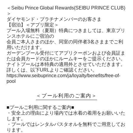
＜Seibu Prince Global Rewards(SEIBU PRINCE CLUB)
＞
ダイヤモンド・プラチナメンバーのお客さま
【宿泊】＜アプリ限定＞
プール入場無料（夏期）特典につきましては、東京プリ
ンスホテルにご宿泊の
会員ご本人さまのほか、同室の同伴者3名さままでご利
用いただけます。
ガーデンプール受付にてアプリクーポンおよび会員証ま
たは会員カードのほかにルームキーをご提示ください。
ナイトプールは本特典の適用外とさせていただきます。
詳しくは、以下URLよりご確認ください。
https://www.seibuprince.com/ja/loyalty/benefits/free-of-
pool
＜プール利用のご案内＞
■プールご利用に関するご案内■
・安全上の理由により場内では水着の着用をお願いいた
します。
・プールではレンタルバスタオルを無料でご用意してお
ります。