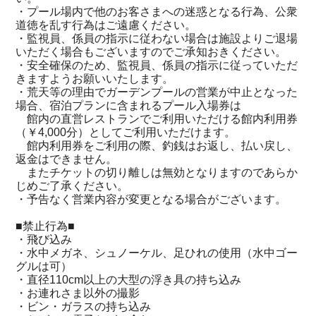
・プール場内で他のお客さまへの迷惑となる行為、公衆
道徳を乱す行為はご遠慮ください。
・監視員、係員の指示に従わない場合は施設よりご退場
いただく場合もございますのでご承知おきください。
・安全確保のため、監視員、係員の指示に従っていただ
きますようお願いいたします。
・荒天等の理由でガーデンプールの営業が中止となった
場合、宿泊プランに含まれるプール入場券は
館内の直営レストランでご利用いただける館内利用券
（￥4,000分）としてご利用いただけます。
館内利用券をご利用の際、釣銭はお返し、払い戻し、
返金はできません。
またチケットの切り離しは無効となりますのであらか
じめご了承ください。
・予告なく営業内容が変更となる場合がございます。
■禁止行為■
・飛び込み
・水中メガネ、シュノーケル、足ひれの使用（水中ゴー
グルは可）
・直径110cm以上の大型の浮き具の持ち込み
・お連れさま以外の撮影
・ビン・ガラスの持ち込み