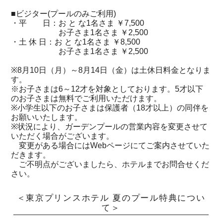
■ビジター(プールのみご利用)
・平 日：お と な1名さま ￥7,500
お子さま1名さま ￥2,500
・土 休 日：お と な1名さま ￥8,500
お子さま1名さま ￥2,500
※8月10日（月）～8月14日（金）は土休日料金となりま
す。
※お子さまは6～12才を対象としております。5才以下
のお子さまは無料でご利用いただけます。
※小学生以下のお子さまは保護者（18才以上）の同伴を
お願いいたします。
※状況により、ガーデンプールの営業内容を変更させて
いただく場合がございます。
変更がある場合にはWebページにてご案内させていた
だきます。
ご不明点がございましたら、ホテルまでお問合せくだ
さい。
＜東京プリンスホテル 夏のプール特典につい
て＞