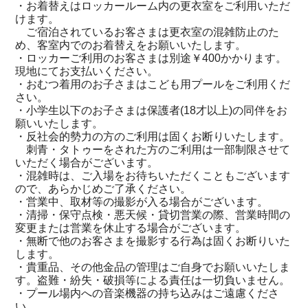
・お着替えはロッカールーム内の更衣室をご利用いただ
けます。
ご宿泊されているお客さまは更衣室の混雑防止のた
め、客室内でのお着替えをお願いいたします。
・ロッカーご利用のお客さまは別途￥400かかります。
現地にてお支払いください。
・おむつ着用のお子さまはこども用プールをご利用くだ
さい。
・小学生以下のお子さまは保護者(18才以上)の同伴をお
願いいたします。
・反社会的勢力の方のご利用は固くお断りいたします。
刺青・タトゥーをされた方のご利用は一部制限させて
いただく場合がございます。
・混雑時は、ご入場をお待ちいただくこともございます
ので、あらかじめご了承ください。
・営業中、取材等の撮影が入る場合がございます。
・清掃・保守点検・悪天候・貸切営業の際、営業時間の
変更または営業を休止する場合がございます。
・無断で他のお客さまを撮影する行為は固くお断りいた
します。
・貴重品、その他金品の管理はご自身でお願いいたしま
す。盗難・紛失・破損等による責任は一切負いません。
・プール場内への音楽機器の持ち込みはご遠慮くださ
い。