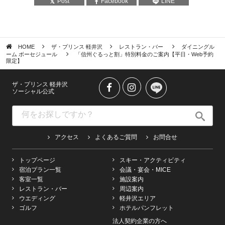
Post
Facebook
LINE
HOME
ザ・プリンス 軽井沢
レストラン・バー
ダイニングル
ーム ボーセジュール
「信州ぐるっと割」特別料金のご案内【平日・Web予約
限定】
ザ・プリンス 軽井沢
ソーシャル公式
アクセス
よくあるご質問
お問合せ
トップページ
スキー・アクティビティ
宿泊プラン一覧
会議・宴会・MICE
客室一覧
施設案内
レストラン・バー
周辺案内
ウエディング
軽井沢エリア
ゴルフ
ホテルパンフレット
法人契約企業の方へ