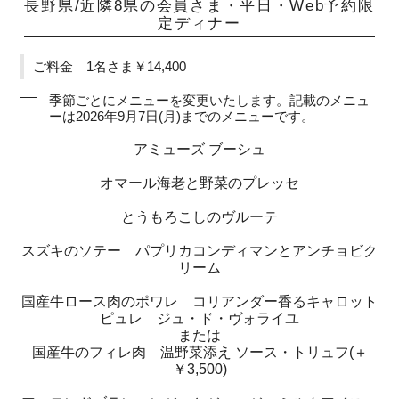
長野県/近隣8県の会員さま・平日・Web予約限
定ディナー
ご料金 1名さま￥14,400
季節ごとにメニューを変更いたします。記載のメニュ
ーは2026年9月7日(月)までのメニューです。
アミューズ ブーシュ
オマール海老と野菜のプレッセ
とうもろこしのヴルーテ
スズキのソテー パプリカコンディマンとアンチョビク
リーム
国産牛ロース肉のポワレ コリアンダー香るキャロット
ピュレ ジュ・ド・ヴォライユ
または
国産牛のフィレ肉 温野菜添え ソース・トリュフ(＋
￥3,500)