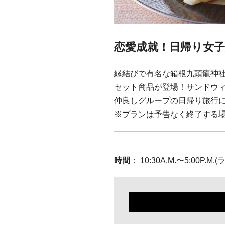
恋愛成就！日帰り女子
縁結びで有名な箱根九頭龍神
セット商品が登場！サンドウ
仲良しグループの日帰り旅行
※プランは予告なく終了する
時間
： 10:30A.M.〜5:00